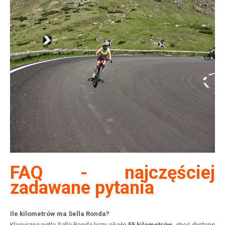
FAQ - najczęściej
zadawane pytania
Ile kilometrów ma Sella Ronda?
Klasyczna pętla Sella Ronda liczy około
55 kilometrów
, choć dystans