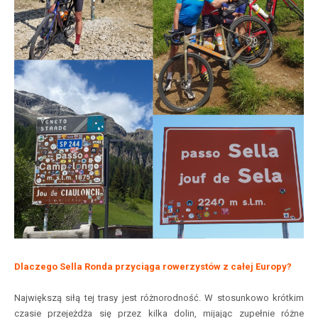
Dlaczego Sella Ronda przyciąga rowerzystów z całej Europy?
Największą siłą tej trasy jest różnorodność. W stosunkowo krótkim
czasie przejeżdża się przez kilka dolin, mijając zupełnie różne