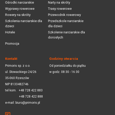
Ośrodki narciarskie
Narty na skróty
Wyprawy rowerowe
Trasy rowerowe
Rowery na skróty
Przewodnik rowerowy
Szkolenia narciarskie dla
Przedszkole narciarskie
dzieci
dla dzieci
Hotele
Szkolenie narciarskie dla
dorosłych
Promocja
Kontakt
Godziny otwarcia
Primoris sp. z o.o.
Od poniedziałku do piątku
ul. Słowackiego 24/26
w godz. 08:30 - 16:30
35-060 Rzeszów
NIP 8133482746
tel kom.
+48 728 422 883
+48 728 422 888
e-mail:
biuro@primoris.pl