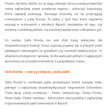
Trudno się temu dziwić, bo w ciągu jednego dnia pozwala przejechać
cztery najbardziej znane przełęcze regionu i zobaczyć krajobrazy,
które najlepiej pokazują, dlaczego Dolomity od lat przyciągają
rowerzystów z całej Europy. To jedna z tych tras, które regularnie
wracają w rozmowach o włoskich Alpach, niezależnie od tego, czy
mówimy o ambitnej jeździe, czy bardziej turystycznym odkrywaniu gór.
Co ważne, Sella Ronda nie jest dziś trasą wyłącznie dla
doświadczonych kolarzy. Coraz częściej pojawia się w planach osób
jeżdżących rekreacyjnie, na gravelach czy rowerach elektrycznych. To
właśnie ta dostępność sprawia, że dla wielu jest jednym z najlepszych
sposobów na poznanie Dolomitów z perspektywy roweru.
Sella Ronda - cztery przełęcze, jedna pętla
Sella Ronda to zamknięta pętla prowadząca wokół masywu Sella,
jednego z najbardziej charakterystycznych fragmentów Dolomitów.
Trasa łączy cztery przełęcze – Passo Campolongo, Passo Pordoi,
Passo Sella i Passo Gardena – które razem tworzą jedną z najbardziej
rozpoznawalnych pętli rowerowych w Alpach.