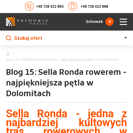
+48 728 422 883
+48 728 422 888
Schowek
0
Szukaj ofert
>
Blog 15: Sella Ronda rowerem - najpiękniejsza pętla w Dolomitach
Blog 15: Sella Ronda rowerem -
najpiękniejsza pętla w
Dolomitach
Sella Ronda - jedna z
najbardziej kultowych
tras rowerowych w