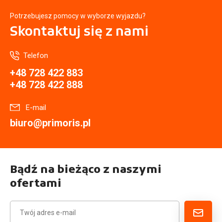
Potrzebujesz pomocy w wyborze wyjazdu?
Skontaktuj się
z nami
Telefon
+48 728 422 883
+48 728 422 888
E-mail
biuro@primoris.pl
Bądź na bieżąco z naszymi
ofertami