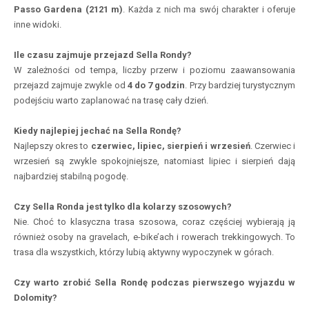
Passo Gardena (2121 m)
. Każda z nich ma swój charakter i oferuje
inne widoki.
Ile czasu zajmuje przejazd Sella Rondy?
W zależności od tempa, liczby przerw i poziomu zaawansowania
przejazd zajmuje zwykle od
4 do 7 godzin
. Przy bardziej turystycznym
podejściu warto zaplanować na trasę cały dzień.
Kiedy najlepiej jechać na Sella Rondę?
Najlepszy okres to
czerwiec, lipiec, sierpień i wrzesień
. Czerwiec i
wrzesień są zwykle spokojniejsze, natomiast lipiec i sierpień dają
najbardziej stabilną pogodę.
Czy Sella Ronda jest tylko dla kolarzy szosowych?
Nie. Choć to klasyczna trasa szosowa, coraz częściej wybierają ją
również osoby na gravelach, e-bike’ach i rowerach trekkingowych. To
trasa dla wszystkich, którzy lubią aktywny wypoczynek w górach.
Czy warto zrobić Sella Rondę podczas pierwszego wyjazdu w
Dolomity?