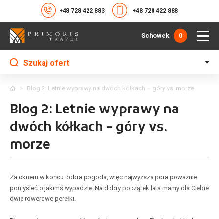
+48 728 422 883
+48 728 422 888
Schowek
0
Szukaj ofert
>
Blog 2: Letnie wyprawy na dwóch kółkach – góry vs. morze
Blog 2: Letnie wyprawy na
dwóch kółkach – góry vs.
morze
Za oknem w końcu dobra pogoda, więc najwyższa pora poważnie
pomyśleć o jakimś wypadzie. Na dobry początek lata mamy dla Ciebie
dwie rowerowe perełki.