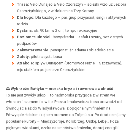
Trasa:
Velo Dunajec & Velo Czorsztyn – ścieżki wzdłuż Jeziora
Czorsztyńskiego, z widokiem na Trzy Korony
Dla kogo:
Dla każdego – par, grup przyjaciół, singli i aktywnych
rodzin
Dystans:
ok. 90 km w 2 dni, tempo rekreacyjne
Poziom trudności:
łatwy/średni – asfalt i szutry, bez ostrych
podjazdów
Zakwaterowanie:
pensjonat, śniadania i obiadokolacje
Zalety:
pilot i asysta busa
Atrakcje:
spływ Dunajcem (Sromowce Niżne – Szczawnica),
rejs statkiem po jeziorze Czorsztyńskim
🌅 Wybrzeże Bałtyku – morska bryza i rowerowa wolność
To nie jest zwykły urlop – to nadmorska przygoda z wiatrem we
włosach i szumem fal w tle. Płaska i malownicza trasa prowadzi od
Świnoujścia aż do Władysławowa, z opcjonalnym finałem na
Półwyspie Helskim i rejsem promem do Trójmiasta. Po drodze mijamy
popularne kurorty – Międzyzdroje, Kołobrzeg, Ustkę, Łebę… Poza
pięknymi widokami, czeka nas mnóstwo śmiechu, dobrej energii i