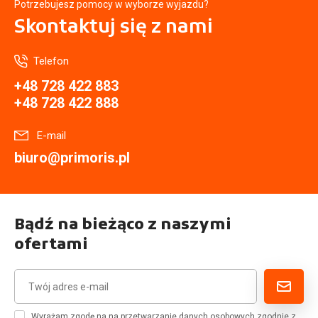
Potrzebujesz pomocy w wyborze wyjazdu?
Skontaktuj się
z nami
Telefon
+48 728 422 883
+48 728 422 888
E-mail
biuro@primoris.pl
Bądź na bieżąco z naszymi
ofertami
Wyrażam zgodę na na przetwarzanie danych osobowych zgodnie z