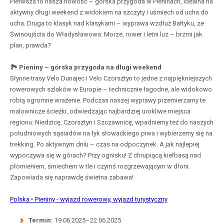
Pierwsza to nasza nowość – górska przygoda w Pieninach, idealna na
aktywny długi weekend z widokiem na szczyty i uśmiech od ucha do
ucha. Druga to klasyk nad klasykami – wyprawa wzdłuż Bałtyku, ze
Świnoujścia do Władysławowa. Morze, rower i letni luz – brzmi jak
plan, prawda?
🏞 Pieniny – górska przygoda na długi weekend
Słynne trasy Velo Dunajec i Velo Czorsztyn to jedne z najpiękniejszych
rowerowych szlaków w Europie – technicznie łagodne, ale widokowo
robią ogromne wrażenie. Podczas naszej wyprawy przemierzamy te
malownicze ścieżki, odwiedzając najbardziej urokliwe miejsca
regionu: Niedzicę, Czorsztyn i Szczawnicę, wpadniemy też do naszych
południowych sąsiadów na łyk słowackiego piwa i wybierzemy się na
trekking. Po aktywnym dniu – czas na odpoczynek. A jak najlepiej
wypoczywa się w górach? Przy ognisku! Z chrupiącą kiełbasą nad
płomieniem, śmiechem w tle i czymś rozgrzewającym w dłoni.
Zapowiada się naprawdę świetna zabawa!
Polska ‣ Pieniny - wyjazd rowerowy, wyjazd turystyczny
Termin:
19.06.2025–22.06.2025