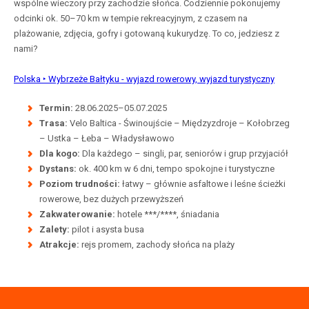
wspólne wieczory przy zachodzie słońca. Codziennie pokonujemy
odcinki ok. 50–70 km w tempie rekreacyjnym, z czasem na
plażowanie, zdjęcia, gofry i gotowaną kukurydzę. To co, jedziesz z
nami?
Polska ‣ Wybrzeże Bałtyku - wyjazd rowerowy, wyjazd turystyczny
Termin:
28.06.2025–05.07.2025
Trasa:
Velo Baltica - Świnoujście – Międzyzdroje – Kołobrzeg
– Ustka – Łeba – Władysławowo
Dla kogo:
Dla każdego – singli, par, seniorów i grup przyjaciół
Dystans:
ok. 400 km w 6 dni, tempo spokojne i turystyczne
Poziom trudności:
łatwy – głównie asfaltowe i leśne ścieżki
rowerowe, bez dużych przewyższeń
Zakwaterowanie:
hotele ***/****, śniadania
Zalety:
pilot i asysta busa
Atrakcje:
rejs promem, zachody słońca na plaży