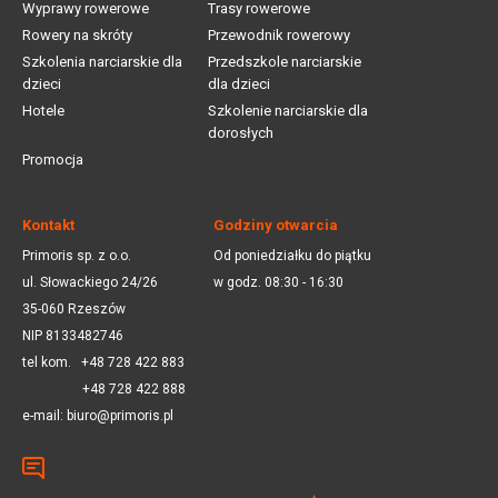
Wyprawy rowerowe
Trasy rowerowe
Rowery na skróty
Przewodnik rowerowy
Szkolenia narciarskie dla
Przedszkole narciarskie
dzieci
dla dzieci
Hotele
Szkolenie narciarskie dla
dorosłych
Promocja
Kontakt
Godziny otwarcia
Primoris sp. z o.o.
Od poniedziałku do piątku
ul. Słowackiego 24/26
w godz. 08:30 - 16:30
35-060 Rzeszów
NIP 8133482746
tel kom.
+48 728 422 883
+48 728 422 888
e-mail:
biuro@primoris.pl