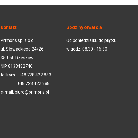
Kontakt
Godziny otwarcia
Primoris sp. z o.o.
Od poniedziałku do piątku
ul. Słowackiego 24/26
w godz. 08:30 - 16:30
35-060 Rzeszów
NIP 8133482746
tel kom.
+48 728 422 883
+48 728 422 888
e-mail:
biuro@primoris.pl