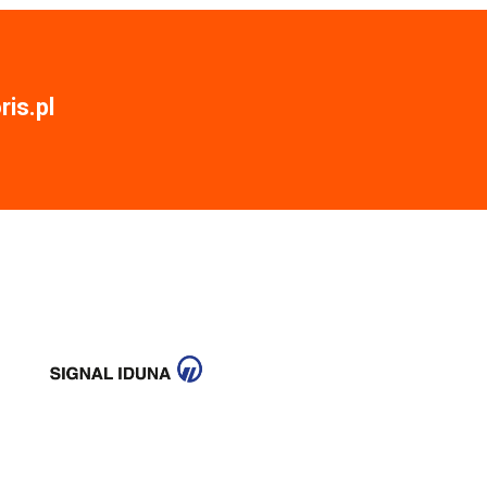
is.pl