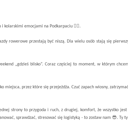
🚴‍♂️.
nin i kolarskimi emocjami na Podkarpaciu
azdy rowerowe przestają być niszą. Dla wielu osób stają się pierw
weekend „gdzieś blisko”. Coraz częściej to moment, w którym chcem
o miejsca, przez które się przejeżdża. Czuć zapach wiosny, zatrzymać
nej strony to przygoda i ruch, z drugiej, komfort, że wszystko jest
😎.
lanować, sprawdzać, stresować się logistyką - to zostaw nam
Ty ty