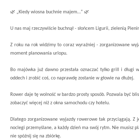
🌿
🌿
„Kiedy wiosna buchnie majem…”
U nas maj rzeczywiście buchnął - słońcem Ligurii, zielenią Pie
Z roku na rok widzimy to coraz wyraźniej - zorganizowane wyj
moment planowania urlopu.
Bo majówka już dawno przestała oznaczać tylko grill i długi 
oddech i zrobić coś, co naprawdę zostanie w głowie na dłużej.
Rower daje tę wolność w bardzo prosty sposób. Pozwala być blisk
zobaczyć więcej niż z okna samochodu czy hotelu.
Dlatego zorganizowane wyjazdy rowerowe tak przyciągają. Z jed
noclegi przemyślane, a każdy dzień ma swój rytm. Nie musisz p
nie spóźnij się na zbiórkę.