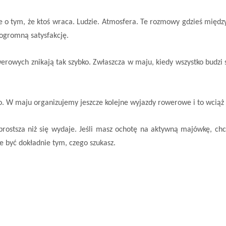
duje o tym, że ktoś wraca. Ludzie. Atmosfera. Te rozmowy gdzieś mię
 ogromną satysfakcję.
owych znikają tak szybko. Zwłaszcza w maju, kiedy wszystko budzi się
ego. W maju organizujemy jeszcze kolejne wyjazdy rowerowe i to wcią
t prostsza niż się wydaje. Jeśli masz ochotę na aktywną majówkę, chc
być dokładnie tym, czego szukasz.