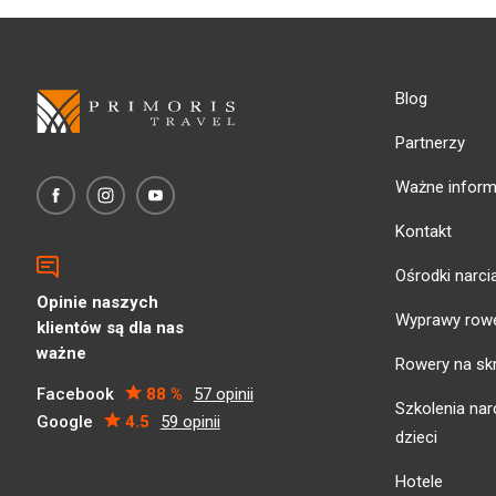
Blog
Partnerzy
Ważne inform
Kontakt
Ośrodki narci
Opinie naszych
Wyprawy row
klientów są dla nas
ważne
Rowery na sk
Facebook
88 %
57 opinii
Szkolenia narc
Google
4.5
59 opinii
dzieci
Hotele