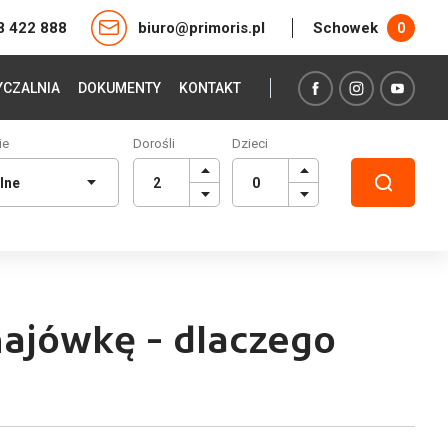
8 422 888
biuro@primoris.pl
Schowek
0
CZALNIA
DOKUMENTY
KONTAKT
ie
Dorośli
Dzieci
ajówkę - dlaczego