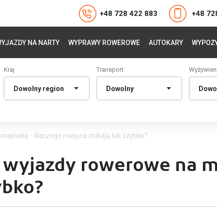
+48 728 422 883
+48 72
YJAZDY NA NARTY
WYPRAWY ROWEROWE
AUTOKARY
WYPOŻY
Kraj
Transport
Wyżywien
majówkę - dlaczego miejsca znikają tak szybko?
e wyjazdy rowerowe na m
ybko?