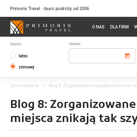
Primoris Travel - biuro podróży od 2006
O NAS
DLA FIRM
W
Sezon
Termin
letni
zimowy
Strona główna
>
Blog 8: Zorganizowane wyjazdy rowerowe na 
Blog 8: Zorganizowan
miejsca znikają tak sz