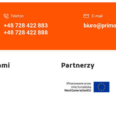
Telefon
E-mail
+48 728 422 883
biuro@primor
+48 728 422 888
ami
Partnerzy