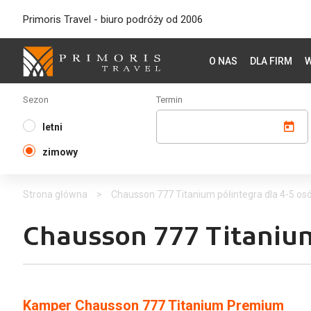
Primoris Travel - biuro podróży od 2006
O NAS
DLA FIRM
W
Sezon
Termin
letni
zimowy
Strona główna
>
Chausson 777 Titanium półintegra dla 4-5 os
Chausson 777 Titanium
Kamper Chausson 777 Titanium Premium