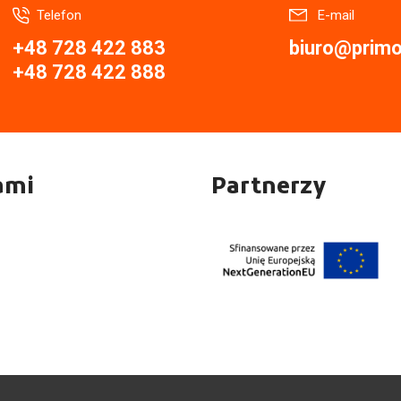
Telefon
E-mail
+48 728 422 883
biuro@primor
+48 728 422 888
ami
Partnerzy