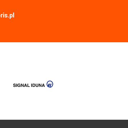
is.pl