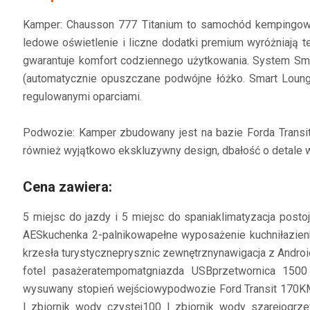
Kamper: Chausson 777 Titanium to samochód kempingowy
ledowe oświetlenie i liczne dodatki premium wyróżniają 
gwarantuje komfort codziennego użytkowania.
System Sma
(automatycznie opuszczane podwójne łóżko. Smart Loun
regulowanymi oparciami.
Podwozie: Kamper zbudowany jest na bazie Forda Transit
również wyjątkowo ekskluzywny design, dbałość o detale 
Cena zawiera:
5 miejsc do jazdy i 5 miejsc do spania
klimatyzacja posto
AES
kuchenka 2-palnikowa
pełne wyposażenie kuchni
łazie
krzesła turystyczne
prysznic zewnętrzny
nawigacja z Androi
fotel pasażera
tempomat
gniazda USB
przetwornica 150
wysuwany stopień wejściowy
podwozie Ford Transit 170K
l zbiornik wody czystej
100 l zbiornik wody szarej
ogrz