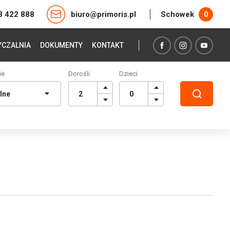
8 422 888
biuro@primoris.pl
Schowek
0
CZALNIA
DOKUMENTY
KONTAKT
ie
Dorośli
Dzieci
b