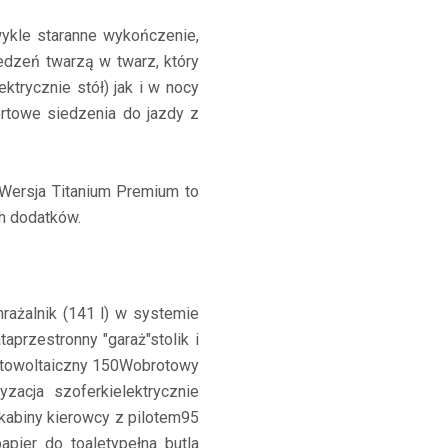
ykle staranne wykończenie,
edzeń twarzą w twarz, który
trycznie stół) jak i w nocy
rtowe siedzenia do jazdy z
 Wersja Titanium Premium to
h dodatków.
rażalnik (141 l) w systemie
ta
przestronny "garaż"
stolik i
otowoltaiczny 150W
obrotowy
tyzacja szoferki
elektrycznie
kabiny kierowcy z pilotem
95
papier do toalety
pełna butla