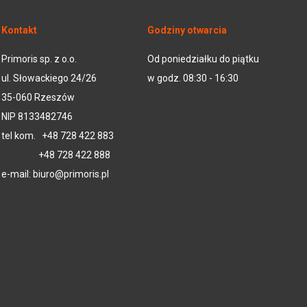
Kontakt
Godziny otwarcia
Primoris sp. z o.o.
Od poniedziałku do piątku
ul. Słowackiego 24/26
w godz. 08:30 - 16:30
35-060 Rzeszów
NIP 8133482746
tel kom.
+48 728 422 883
+48 728 422 888
e-mail:
biuro@primoris.pl