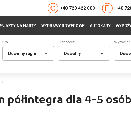
+48 728 422 883
+48 72
YJAZDY NA NARTY
WYPRAWY ROWEROWE
AUTOKARY
WYPOŻY
Kraj
Transport
Wyżywien
ób
 półintegra dla 4-5 osó