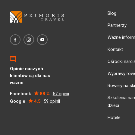
Blog
Partnerzy
Ważne inform
Kontakt
Ośrodki narci
Opinie naszych
Wyprawy row
klientów są dla nas
ważne
Rowery na sk
Facebook
88 %
57 opinii
Szkolenia narc
Google
4.5
59 opinii
dzieci
Hotele