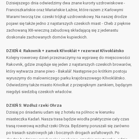
Dzisiejszego dnia odwiedzimy dwa znane kurorty uzdrowiskowe -
Franciszkańskie oraz Mariańskie Łaźnie, które razem z Karlowymi
Warami tworzą tzw. czeski trójkąt uzdrowiskowy. Na naszej drodze
pojawi się także jedno z najstarszych czeskich miast - Cheb z pięknie
zachowaną XIII-wieczną zabudową składającą się z jedenastu
doskonale zachowanych domów kupieckich.
DZIEŃ 4: Rakovnik + zamek Křivoklát + rezerwat Křivoklátsko
Kolejny rowerowy dzień przeznaczymy na wyprawę do miejscowości
Rakovnik, gdzie znajduje się jeden z najstarszych czeskich browarów,
który wytwarza znane piwo - Bakalář. Następnie po krótkim postoju
wyruszymy do malowniczego parku krajobrazowego Křivoklátsko.
Odwiedzimy także miasto Krivolkat z przepięknym zamkiem, będącym
niegdyś siedzibą czeskich władców.
DZIEŃ 5: Wzdłuż rzeki Ohrza
Dzisiaj po śniadaniu udam się z hotelu na północ w kierunku
miasteczka Kadań. Nasza trasa będzie wiodła praktycznie cały czas
trasą rowerową wzdłuż rzeki Ohrza. Będziemy poruszali się zarówno
po trasach szutrowych jak i bocznych drogach asfaltowych. Po