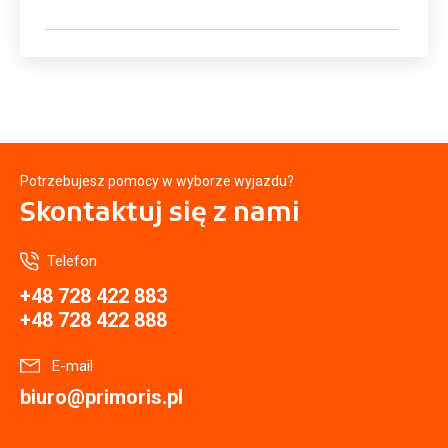
Potrzebujesz pomocy w wyborze wyjazdu?
Skontaktuj się
z nami
Telefon
+48 728 422 883
+48 728 422 888
E-mail
biuro@primoris.pl