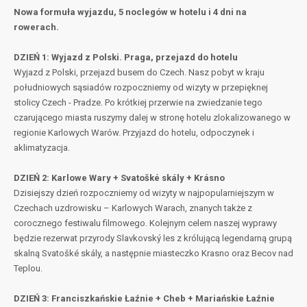
Nowa formuła wyjazdu, 5 noclegów w hotelu i 4 dni na
rowerach.
DZIEŃ 1: Wyjazd z Polski. Praga, przejazd do hotelu
Wyjazd z Polski, przejazd busem do Czech. Nasz pobyt w kraju
południowych sąsiadów rozpoczniemy od wizyty w przepięknej
stolicy Czech - Pradze. Po krótkiej przerwie na zwiedzanie tego
czarującego miasta ruszymy dalej w stronę hotelu zlokalizowanego w
regionie Karlowych Warów. Przyjazd do hotelu, odpoczynek i
aklimatyzacja.
DZIEŃ 2: Karlowe Wary + Svatošké skály + Krásno
Dzisiejszy dzień rozpoczniemy od wizyty w najpopularniejszym w
Czechach uzdrowisku – Karlowych Warach, znanych także z
corocznego festiwalu filmowego. Kolejnym celem naszej wyprawy
będzie rezerwat przyrody Slavkovský les z królującą legendarną grupą
skalną Svatošké skály, a następnie miasteczko Krasno oraz Becov nad
Teplou.
DZIEŃ 3: Franciszkańskie Łaźnie + Cheb + Mariańskie Łaźnie