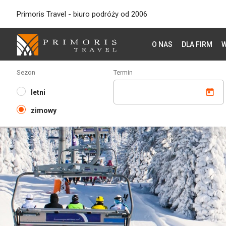
Primoris Travel - biuro podróży od 2006
O NAS
DLA FIRM
W
Sezon
Termin
letni
zimowy