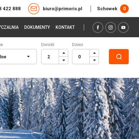
8 422 888
biuro@primoris.pl
Schowek
0
CZALNIA
DOKUMENTY
KONTAKT
ie
Dorośli
Dzieci