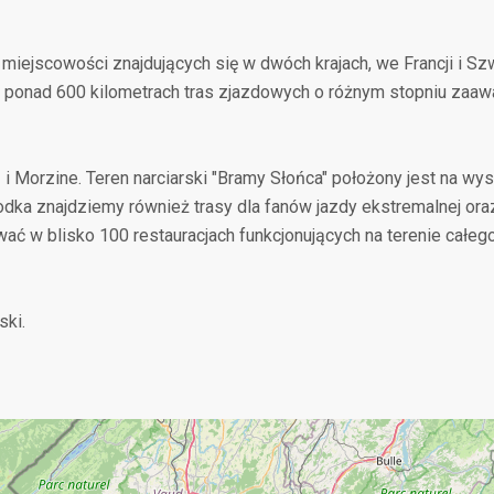
miejscowości znajdujących się w dwóch krajach, we Francji i Sz
a ponad 600 kilometrach tras zjazdowych o różnym stopniu zaa
 i Morzine. Teren narciarski "Bramy Słońca" położony jest na wy
dka znajdziemy również trasy dla fanów jazdy ekstremalnej ora
wać w blisko 100 restauracjach funkcjonujących na terenie całeg
ski.