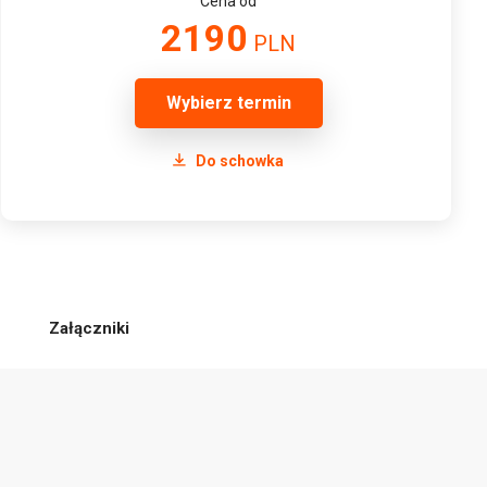
Cena od
2190
PLN
Wybierz termin
Do schowka
Załączniki