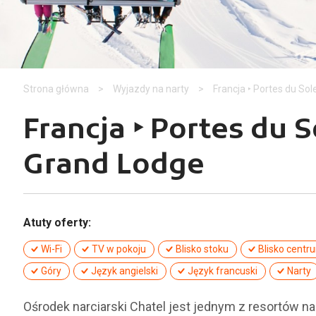
Strona główna
>
Wyjazdy na narty
>
Francja ‣ Portes du So
Francja ‣ Portes du 
Grand Lodge
Atuty oferty:
Wi-Fi
TV w pokoju
Blisko stoku
Blisko centr
Góry
Język angielski
Język francuski
Narty
Ośrodek narciarski Chatel jest jednym z resortów n