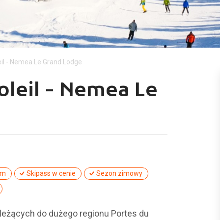
leil - Nemea Le Grand Lodge
Soleil - Nemea Le
um
Skipass w cenie
Sezon zimowy
ależących do dużego regionu Portes du