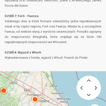
będziemy m.in. miasteczko Verucchio, znane z XII-wiecznego zamku
Rocca del Sasso.
DZIEŃ 7: Forli - Faenza
Ostatniego dnia w Emilii Romanii odwiedzimy jedne najciekawszych
miast w tej części regionu, Forli oraz Faenzę. Miasta te, a szczególnie
Faenza, od wieków słyną z wyrobów ceramicznych. Ponadto zajrzymy
do miejscowości Brisighella, która znajduje się na liście 100
najpiękniejszych miejscowości we Włoszech.
DZIEŃ 8: Wyjazd z Włoch
Wykwaterowanie z hotelu, wyjazd z Włoch. Powrót do Polski.