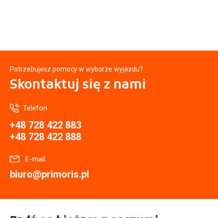
Potrzebujesz pomocy w wyborze wyjazdu?
Skontaktuj się
z nami
Telefon
+48 728 422 883
+48 728 422 888
E-mail
biuro@primoris.pl