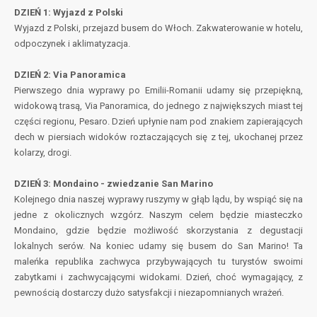
DZIEŃ 1: Wyjazd z Polski
Wyjazd z Polski, przejazd busem do Włoch. Zakwaterowanie w hotelu,
odpoczynek i aklimatyzacja.
DZIEŃ 2: Via Panoramica
Pierwszego dnia wyprawy po Emilii-Romanii udamy się przepiękną,
widokową trasą, Via Panoramica, do jednego z największych miast tej
części regionu, Pesaro. Dzień upłynie nam pod znakiem zapierających
dech w piersiach widoków roztaczających się z tej, ukochanej przez
kolarzy, drogi.
DZIEŃ 3: Mondaino - zwiedzanie San Marino
Kolejnego dnia naszej wyprawy ruszymy w głąb lądu, by wspiąć się na
jedne z okolicznych wzgórz. Naszym celem będzie miasteczko
Mondaino, gdzie będzie możliwość skorzystania z degustacji
lokalnych serów. Na koniec udamy się busem do San Marino! Ta
maleńka republika zachwyca przybywających tu turystów swoimi
zabytkami i zachwycającymi widokami. Dzień, choć wymagający, z
pewnością dostarczy dużo satysfakcji i niezapomnianych wrażeń.