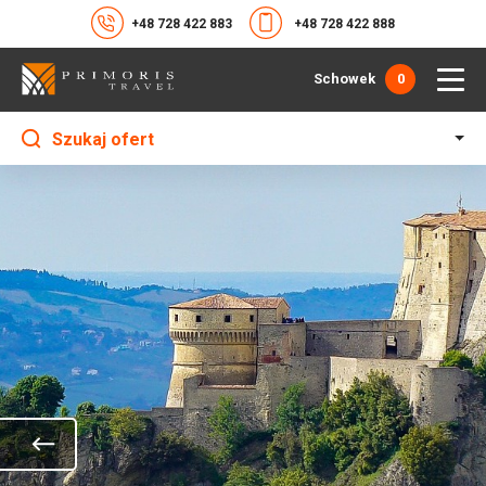
+48 728 422 883
+48 728 422 888
Schowek
0
Szukaj ofert