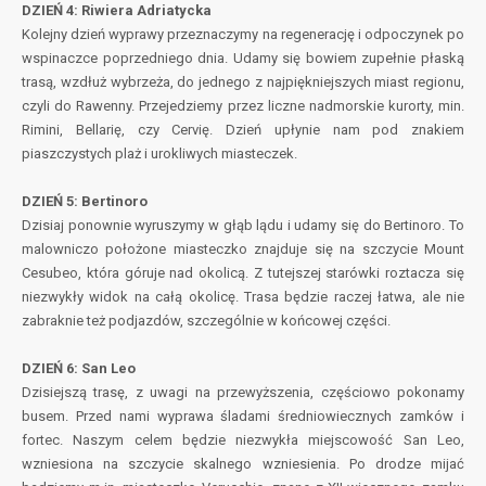
DZIEŃ 4: Riwiera Adriatycka
Kolejny dzień wyprawy przeznaczymy na regenerację i odpoczynek po
wspinaczce poprzedniego dnia. Udamy się bowiem zupełnie płaską
trasą, wzdłuż wybrzeża, do jednego z najpiękniejszych miast regionu,
czyli do Rawenny. Przejedziemy przez liczne nadmorskie kurorty, min.
Rimini, Bellarię, czy Cervię. Dzień upłynie nam pod znakiem
piaszczystych plaż i urokliwych miasteczek.
DZIEŃ 5: Bertinoro
Dzisiaj ponownie wyruszymy w głąb lądu i udamy się do Bertinoro. To
malowniczo położone miasteczko znajduje się na szczycie Mount
Cesubeo, która góruje nad okolicą. Z tutejszej starówki roztacza się
niezwykły widok na całą okolicę. Trasa będzie raczej łatwa, ale nie
zabraknie też podjazdów, szczególnie w końcowej części.
DZIEŃ 6: San Leo
Dzisiejszą trasę, z uwagi na przewyższenia, częściowo pokonamy
busem. Przed nami wyprawa śladami średniowiecznych zamków i
fortec. Naszym celem będzie niezwykła miejscowość San Leo,
wzniesiona na szczycie skalnego wzniesienia. Po drodze mijać