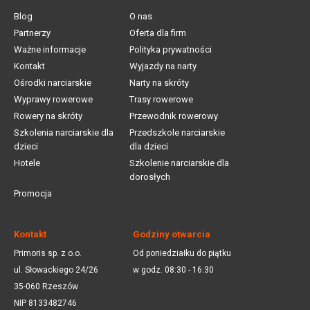
Blog
O nas
Partnerzy
Oferta dla firm
Ważne informacje
Polityka prywatności
Kontakt
Wyjazdy na narty
Ośrodki narciarskie
Narty na skróty
Wyprawy rowerowe
Trasy rowerowe
Rowery na skróty
Przewodnik rowerowy
Szkolenia narciarskie dla
Przedszkole narciarskie
dzieci
dla dzieci
Hotele
Szkolenie narciarskie dla
dorosłych
Promocja
Kontakt
Godziny otwarcia
Primoris sp. z o.o.
Od poniedziałku do piątku
ul. Słowackiego 24/26
w godz. 08:30 - 16:30
35-060 Rzeszów
NIP 8133482746