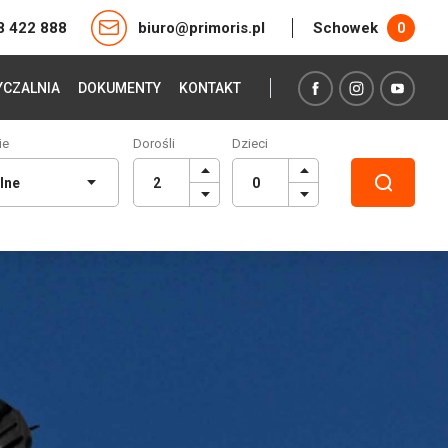
8 422 888
biuro@primoris.pl
Schowek
0
CZALNIA
DOKUMENTY
KONTAKT
ie
Dorośli
Dzieci