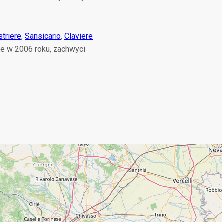
triere
,
Sansicario
,
Claviere
ie w 2006 roku, zachwyci