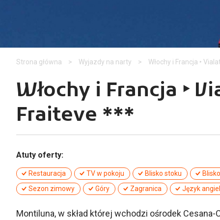
Strona główna
>
Wyjazdy na narty
>
Włochy i Francja ‣ Viala
Włochy i Francja ‣ Vi
Fraiteve ***
Atuty oferty:
Restauracja
TV w pokoju
Blisko stoku
Blisk
Sezon zimowy
Góry
Zagranica
Język angiel
Montiluna, w skład której wchodzi ośrodek Cesana-C