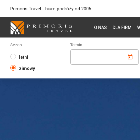
Primoris Travel - biuro podróży od 2006
O NAS
DLA FIRM
W
Sezon
Termin
letni
zimowy