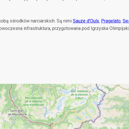
 sobą ośrodków narciarskich. Są nimi
Sauze d'Oulx
,
Pragelato
,
Ses
nowoczesna infrastruktura, przygotowana pod Igrzyska Olimpijsk