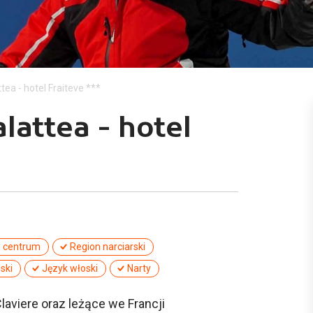
ttea - hotel Fraiteve ***
alattea - hotel
o centrum
Region narciarski
ski
Język włoski
Narty
laviere oraz leżące we Francji