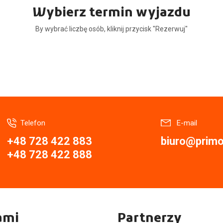
Wybierz termin wyjazdu
By wybrać liczbę osób, kliknij przycisk "Rezerwuj"
Telefon
E-mail
+48 728 422 883
biuro@primor
+48 728 422 888
ami
Partnerzy