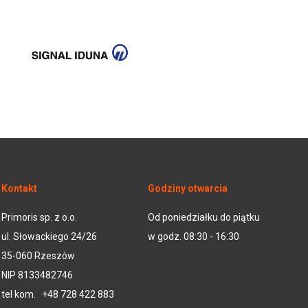
Kontakt
Godziny otwarcia
Primoris sp. z o.o.
Od poniedziałku do piątku
ul. Słowackiego 24/26
w godz. 08:30 - 16:30
35-060 Rzeszów
NIP 8133482746
tel kom.
+48 728 422 883