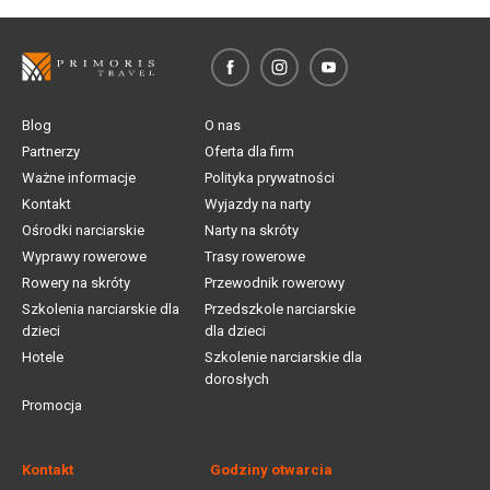
Blog
O nas
Partnerzy
Oferta dla firm
Ważne informacje
Polityka prywatności
Kontakt
Wyjazdy na narty
Ośrodki narciarskie
Narty na skróty
Wyprawy rowerowe
Trasy rowerowe
Rowery na skróty
Przewodnik rowerowy
Szkolenia narciarskie dla
Przedszkole narciarskie
dzieci
dla dzieci
Hotele
Szkolenie narciarskie dla
dorosłych
Promocja
Kontakt
Godziny otwarcia