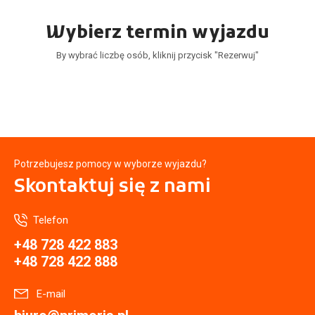
Wybierz termin wyjazdu
By wybrać liczbę osób, kliknij przycisk "Rezerwuj"
Potrzebujesz pomocy w wyborze wyjazdu?
Skontaktuj się
z nami
Telefon
+48 728 422 883
+48 728 422 888
E-mail