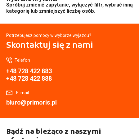
Spróbuj zmienić zapytanie, wyłączyć filtr, wybrać inną
kategorię lub zmniejszyć liczbę osób.
Potrzebujesz pomocy w wyborze wyjazdu?
Skontaktuj się
z nami
Telefon
+48 728 422 883
+48 728 422 888
E-mail
biuro@primoris.pl
Bądź na bieżąco z naszymi