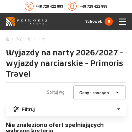
+48 728 422 883
+48 728 422 888
Schowek
0
>
Wyjazdy na narty
Wyjazdy na narty 2026/2027 -
wyjazdy narciarskie - Primoris
Travel
Sortuj wg
Filtruj
Nie znaleziono ofert spełniających
wybrane kryteria.