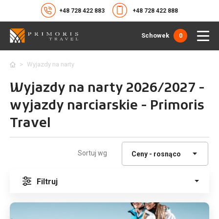
+48 728 422 883
+48 728 422 888
Schowek
0
>
Wyjazdy na narty
Wyjazdy na narty 2026/2027 -
wyjazdy narciarskie - Primoris
Travel
Sortuj wg
Filtruj