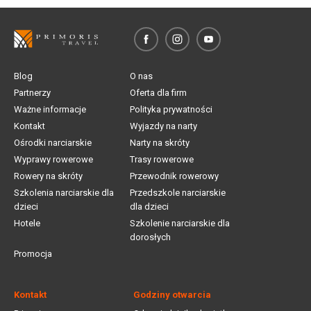
Blog
O nas
Partnerzy
Oferta dla firm
Ważne informacje
Polityka prywatności
Kontakt
Wyjazdy na narty
Ośrodki narciarskie
Narty na skróty
Wyprawy rowerowe
Trasy rowerowe
Rowery na skróty
Przewodnik rowerowy
Szkolenia narciarskie dla
Przedszkole narciarskie
dzieci
dla dzieci
Hotele
Szkolenie narciarskie dla
dorosłych
Promocja
Kontakt
Godziny otwarcia