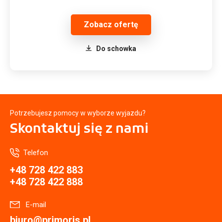
Zobacz ofertę
Do schowka
Potrzebujesz pomocy w wyborze wyjazdu?
Skontaktuj się
z nami
Telefon
+48 728 422 883
+48 728 422 888
E-mail
biuro@primoris.pl