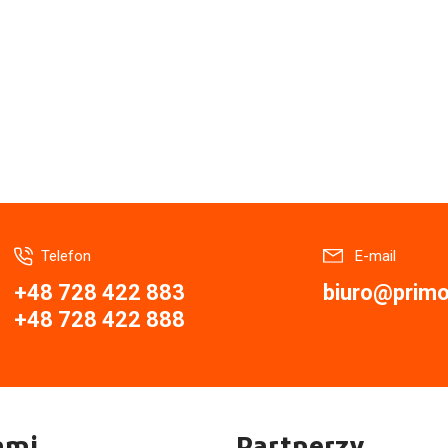
Telefon
E-mail
+48 728 422 883
biuro@primor
+48 728 422 888