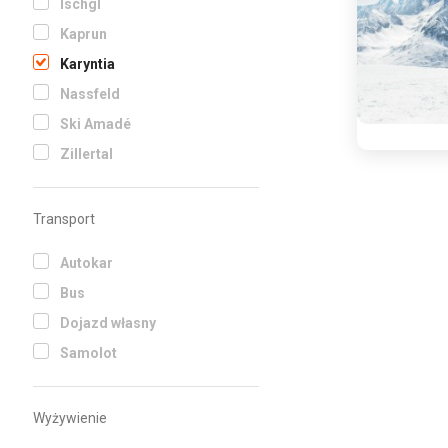
Ischgl
Kaprun
Karyntia
Nassfeld
Ski Amadé
Zillertal
Transport
Autokar
Bus
Dojazd własny
Samolot
Wyżywienie