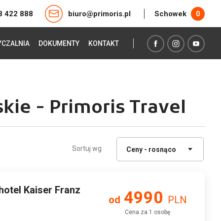
8 422 888
biuro@primoris.pl
Schowek
0
CZALNIA
DOKUMENTY
KONTAKT
kie - Primoris Travel
Sortuj wg
 hotel Kaiser Franz
4990
od
PLN
Cena za 1 osobę