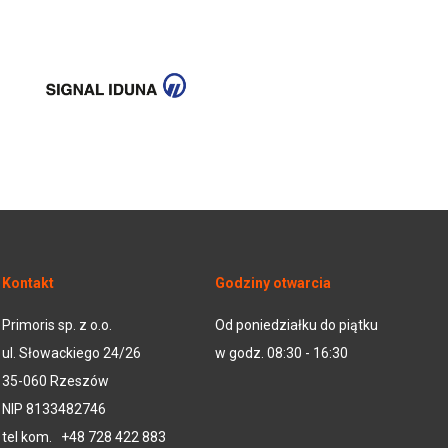
Kontakt
Godziny otwarcia
Primoris sp. z o.o.
Od poniedziałku do piątku
ul. Słowackiego 24/26
w godz. 08:30 - 16:30
35-060 Rzeszów
NIP 8133482746
tel kom.
+48 728 422 883