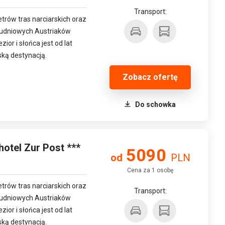
Transport:
etrów tras narciarskich oraz
łudniowych Austriaków
ezior i słońca jest od lat
ską destynacją.
Zobacz ofertę
Do schowka
 hotel Zur Post ***
5090
od
PLN
Cena za 1 osobę
etrów tras narciarskich oraz
Transport:
łudniowych Austriaków
ezior i słońca jest od lat
ską destynacją.