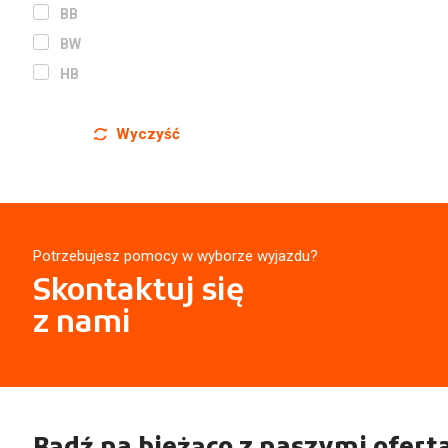
BB
BW
HB
Wyczyść
Potrzebujesz pomocy w wyborze wyjazdu?
Skontaktuj się
z nami