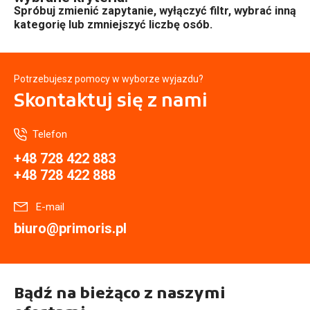
Spróbuj zmienić zapytanie, wyłączyć filtr, wybrać inną
kategorię lub zmniejszyć liczbę osób.
Potrzebujesz pomocy w wyborze wyjazdu?
Skontaktuj się
z nami
Telefon
+48 728 422 883
+48 728 422 888
E-mail
biuro@primoris.pl
Bądź na bieżąco z naszymi