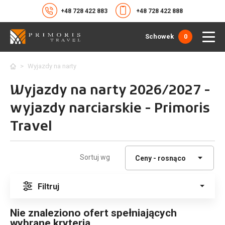
+48 728 422 883
+48 728 422 888
Schowek
0
>
Wyjazdy na narty
Wyjazdy na narty 2026/2027 -
wyjazdy narciarskie - Primoris
Travel
Sortuj wg
Filtruj
Nie znaleziono ofert spełniających
wybrane kryteria.