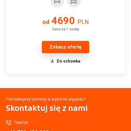
4690
od
PLN
Cena za 1 osobę
Zobacz ofertę
Do schowka
Potrzebujesz pomocy w wyborze wyjazdu?
Skontaktuj się
z nami
Telefon