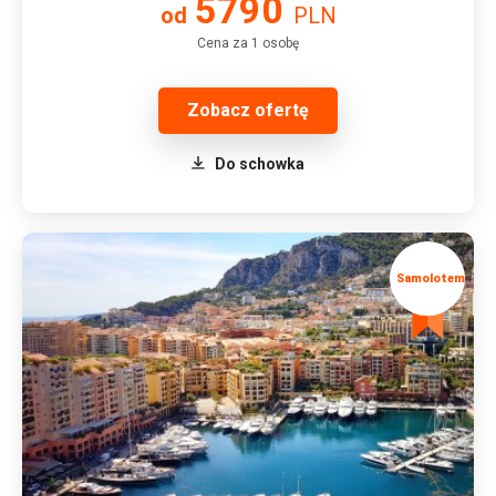
5790
od
PLN
Cena za 1 osobę
Zobacz ofertę
Do schowka