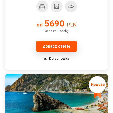
5690
od
PLN
Cena za 1 osobę
Zobacz ofertę
Do schowka