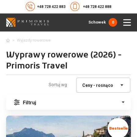
+48 728 422 883
+48 728 422 888
Schowek
0
>
Wyjazdy rowerowe
Wyprawy rowerowe (2026) -
Primoris Travel
Sortuj wg
Filtruj