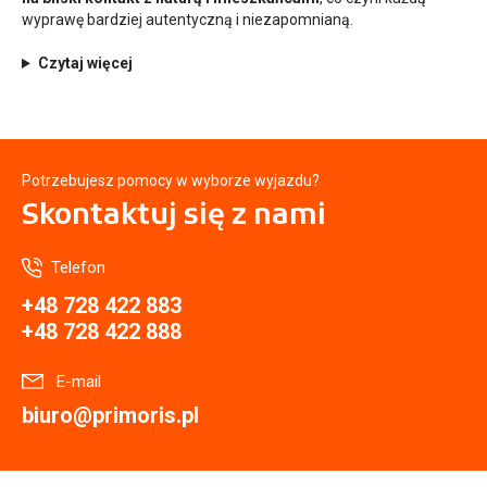
wyprawę bardziej autentyczną i niezapomnianą.
Czytaj więcej
Potrzebujesz pomocy w wyborze wyjazdu?
Skontaktuj się
z nami
Telefon
+48 728 422 883
+48 728 422 888
E-mail
biuro@primoris.pl