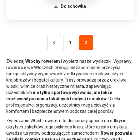
Do schowka
1
2
Zwiedzaj
Włochy rowerem
i wybierz nasze wycieczki. Wyprawy
rowerowe we Włoszech oferują niezapomniane przeżycia,
łącząc aktywny wypoczynek z odkrywaniem malowniczych
krajobrazów i bogatej kultury. Trasy prowadzą przez urokliwe
wioski, winnice oraz historyczne miasta, zapewniając
uczestnikom
nie tylko sportowe wyzwania, ale także
możliwość poznania lokalnych tradycji i smaków
. Dzięki
profesjonalnej organizacji, uczestnicy mogą cieszyć się
komfortem i bezpieczeństwem podczas całej podróży.
Zwiedzanie Włoch rowerem to doskonały sposób na odkrycie
ukrytych zakątków tego pięknego kraju, które często umykają
uwadze turystów podróżujących samochodem.
Rower pozwala
na bliski kontakt z naturą i mieszkańcami
, co czyni każdą