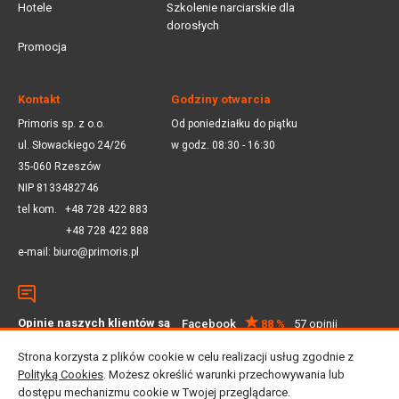
Hotele
Szkolenie narciarskie dla
dorosłych
Promocja
Kontakt
Godziny otwarcia
Primoris sp. z o.o.
Od poniedziałku do piątku
ul. Słowackiego 24/26
w godz. 08:30 - 16:30
35-060 Rzeszów
NIP 8133482746
tel kom.
+48 728 422 883
+48 728 422 888
e-mail:
biuro@primoris.pl
Opinie naszych klientów są
Facebook
88 %
57 opinii
dla nas ważne
Google
4.5
59 opinii
Strona korzysta z plików cookie w celu realizacji usług zgodnie z
Polityką Cookies
. Możesz określić warunki przechowywania lub
dostępu mechanizmu cookie w Twojej przeglądarce.