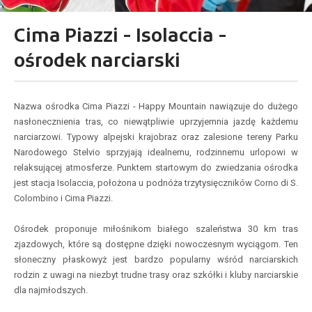
Cima Piazzi - Isolaccia -
ośrodek narciarski
Nazwa ośrodka Cima Piazzi - Happy Mountain nawiązuje do dużego
nasłonecznienia tras, co niewątpliwie uprzyjemnia jazdę każdemu
narciarzowi. Typowy alpejski krajobraz oraz zalesione tereny Parku
Narodowego Stelvio sprzyjają idealnemu, rodzinnemu urlopowi w
relaksującej atmosferze. Punktem startowym do zwiedzania ośrodka
jest stacja Isolaccia, położona u podnóża trzytysięczników Corno di S.
Colombino i Cima Piazzi.
Ośrodek proponuje miłośnikom białego szaleństwa 30 km tras
zjazdowych, które są dostępne dzięki nowoczesnym wyciągom. Ten
słoneczny płaskowyż jest bardzo popularny wśród narciarskich
rodzin z uwagi na niezbyt trudne trasy oraz szkółki i kluby narciarskie
dla najmłodszych.