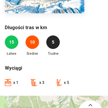
Długości tras w km
15
10
5
Łatwe
Średnie
Trudne
Wyciągi
x 1
x 3
x 5