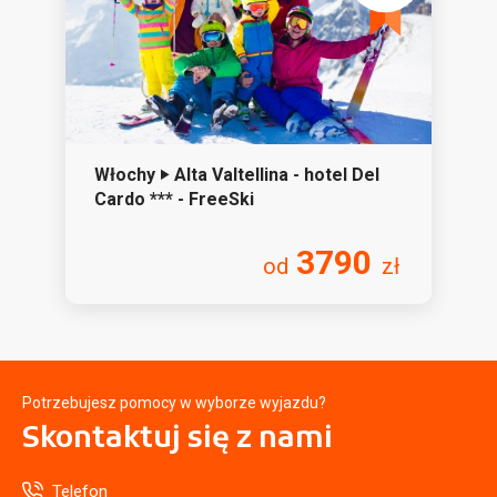
Włochy ‣ Alta Valtellina - hotel Del
Cardo *** - FreeSki
3790
od
zł
Potrzebujesz pomocy w wyborze wyjazdu?
Skontaktuj się
z nami
Telefon