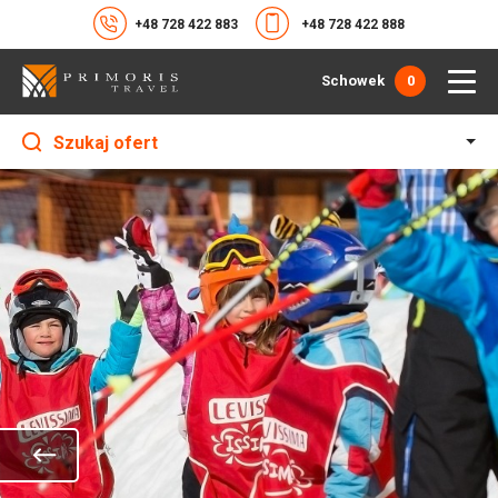
+48 728 422 883
+48 728 422 888
Schowek
0
Szukaj ofert