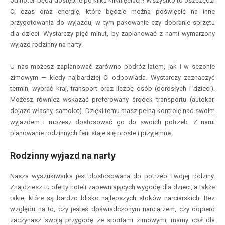
od hoteli będą dostępne po kilku kliknięciach! Wszystko to oszczędzi
Ci czas oraz energię, które będzie można poświęcić na inne
przygotowania do wyjazdu, w tym pakowanie czy dobranie sprzętu
dla dzieci. Wystarczy pięć minut, by zaplanować z nami wymarzony
wyjazd rodzinny na narty!
U nas możesz zaplanować zarówno podróż latem, jak i w sezonie
zimowym — kiedy najbardziej Ci odpowiada. Wystarczy zaznaczyć
termin, wybrać kraj, transport oraz liczbę osób (dorosłych i dzieci).
Możesz również wskazać preferowany środek transportu (autokar,
dojazd własny, samolot). Dzięki temu masz pełną kontrolę nad swoim
wyjazdem i możesz dostosować go do swoich potrzeb. Z nami
planowanie rodzinnych ferii staje się proste i przyjemne.
Rodzinny wyjazd na narty
Nasza wyszukiwarka jest dostosowana do potrzeb Twojej rodziny.
Znajdziesz tu oferty hoteli zapewniających wygodę dla dzieci, a także
takie, które są bardzo blisko najlepszych stoków narciarskich. Bez
względu na to, czy jesteś doświadczonym narciarzem, czy dopiero
zaczynasz swoją przygodę ze sportami zimowymi, mamy coś dla