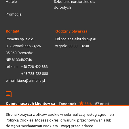
Hotele
Szkolenie narciarskie dla
dorosłych
Promocja
Kontakt
Godziny otwarcia
Primoris sp. z o.o.
Od poniedziałku do piątku
ul. Słowackiego 24/26
w godz. 08:30 - 16:30
35-060 Rzeszów
NIP 8133482746
tel kom.
+48 728 422 883
+48 728 422 888
e-mail:
biuro@primoris.pl
Opinie naszych klientów są
Facebook
88 %
57 opinii
dla nas ważne
Google
4.5
59 opinii
Strona korzysta z plików cookie w celu realizacji usług zgodnie z
Polityką Cookies
. Możesz określić warunki przechowywania lub
dostępu mechanizmu cookie w Twojej przeglądarce.
© 2025 Primoris Sp. z o.o. Wszystkie prawa zastrzeżone