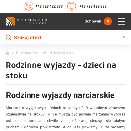
+48 728 422 883
+48 728 422 888
Schowek
0
Szukaj ofert
>
Rodzinne wyjazdy - dzieci na stoku
Rodzinne wyjazdy - dzieci na
stoku
Rodzinne wyjazdy narciarskie
Marzysz o wyjątkowych feriach rodzinnych? O wspólnym zimowym
szaleństwie na stoku? To nie muszą być jedynie marzenia! Wyobraź
sobie niezapomniane chwile z najbliższymi, ciesząc się białym
puchem i górskim powietrzem. A co jeśli powiemy Ci, że możemy