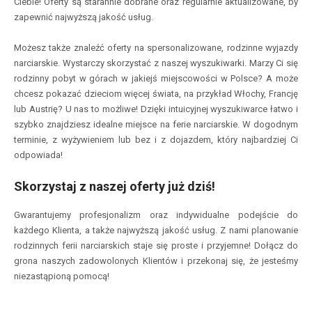
Ciebie! Oferty są starannie dobrane oraz regularnie aktualizowane, by
zapewnić najwyższą jakość usług.
Możesz także znaleźć oferty na spersonalizowane, rodzinne wyjazdy
narciarskie. Wystarczy skorzystać z naszej wyszukiwarki. Marzy Ci się
rodzinny pobyt w górach w jakiejś miejscowości w Polsce? A może
chcesz pokazać dzieciom więcej świata, na przykład Włochy, Francję
lub Austrię? U nas to możliwe! Dzięki intuicyjnej wyszukiwarce łatwo i
szybko znajdziesz idealne miejsce na ferie narciarskie. W dogodnym
terminie, z wyżywieniem lub bez i z dojazdem, który najbardziej Ci
odpowiada!
Skorzystaj z naszej oferty już dziś!
Gwarantujemy profesjonalizm oraz indywidualne podejście do
każdego Klienta, a także najwyższą jakość usług. Z nami planowanie
rodzinnych ferii narciarskich staje się proste i przyjemne! Dołącz do
grona naszych zadowolonych Klientów i przekonaj się, że jesteśmy
niezastąpioną pomocą!