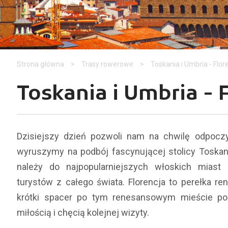
Strona główna
>
Trasy rowerowe
>
Toskania i Umbria - Flore
Toskania i Umbria - F
Dzisiejszy dzień pozwoli nam na chwilę odpoc
wyruszymy na podbój fascynującej stolicy Toskani
należy do najpopularniejszych włoskich miast
turystów z całego świata. Florencja to perełka re
krótki spacer po tym renesansowym mieście poz
miłością i chęcią kolejnej wizyty.