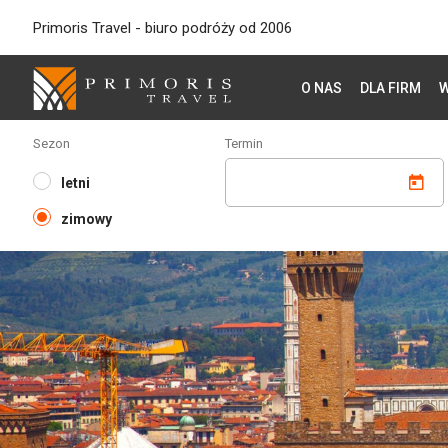
Primoris Travel - biuro podróży od 2006
O NAS
DLA FIRM
W
Sezon
Termin
letni
zimowy