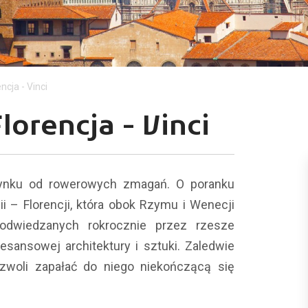
ncja - Vinci
lorencja - Vinci
zynku od rowerowych zmagań. O poranku
i – Florencji, która obok Rzymu i Wenecji
 odwiedzanych rokrocznie przez rzesze
nesansowej architektury i sztuki. Zaledwie
woli zapałać do niego niekończącą się