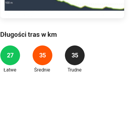
Długości tras w km
27
35
35
Łatwe
Średnie
Trudne