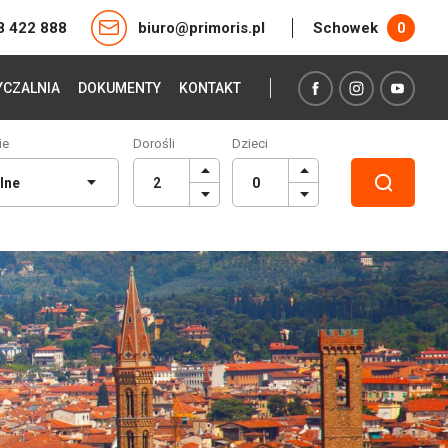
8 422 888
biuro@primoris.pl
Schowek
0
CZALNIA
DOKUMENTY
KONTAKT
ie
Dorośli
Dzieci