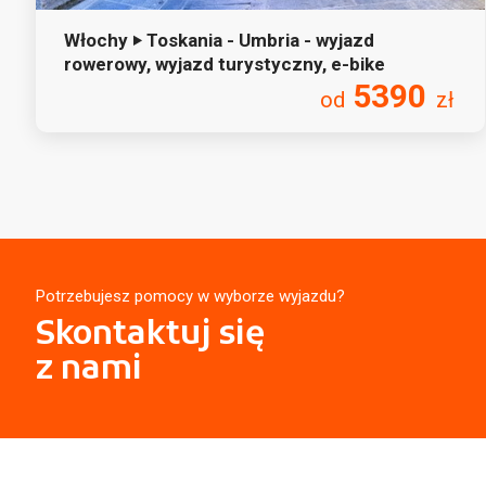
Włochy ‣ Toskania - Umbria - wyjazd
rowerowy, wyjazd turystyczny, e-bike
5390
od
zł
Potrzebujesz pomocy w wyborze wyjazdu?
Skontaktuj się
z nami