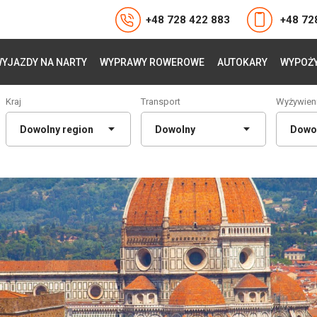
+48 728 422 883
+48 72
YJAZDY NA NARTY
WYPRAWY ROWEROWE
AUTOKARY
WYPOŻY
Kraj
Transport
Wyżywien