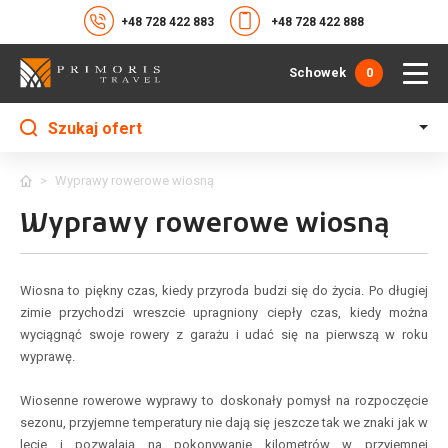
+48 728 422 883
+48 728 422 888
Schowek
0
Szukaj ofert
>
Wyprawy rowerowe wiosną
Wyprawy rowerowe wiosną
Wiosna to piękny czas, kiedy przyroda budzi się do życia. Po długiej
zimie przychodzi wreszcie upragniony ciepły czas, kiedy można
wyciągnąć swoje rowery z garażu i udać się na pierwszą w roku
wyprawę.
Wiosenne rowerowe wyprawy to doskonały pomysł na rozpoczęcie
sezonu, przyjemne temperatury nie dają się jeszcze tak we znaki jak w
lecie i pozwalają na pokonywanie kilometrów w przyjemnej