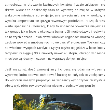
atmosferze, w otoczeniu kwitnących kwiatów i zazieleniających się
drzew. Wiosna to doskonały czas na wyprawę do miejsc, w których
wakacyjne miesiące sprzyjają jedynie wylegiwaniu się w wodzie, a
wysoka temperatura nie sprzyja rowerowym podróżom. Początek roku
warto spędzić na Chorwacji, kiedy to wiosenne powietrze nie jest aż
tak gorące jak w lecie, a okoliczna bujna roślinność odżywa i rozkwita
na naszych oczach. Również we włoskich regionach można na wiosnę
zaobserwować wzmożony ruch rowerowy. W słonecznej Toskanii czy
na włoskich wyspach Sardynii i Sycylii ciężko się jeździ w lecie, kiedy
temperatury sięgają 30 a niekiedy nawet 40 stopni, dlatego wiosenne
miesiące są idealnym czasem na wyprawę do tych miejsc.
Jeśli masz już dość zimowej aury i chcesz się udać na wiosenną
wyprawę, która pozwoli naładować baterię na cały rok to zachęcamy
do wybrania naszych propozycji na wiosenny wypoczynek. Wszystkie
oferty wyjazdów rowerowych na wiosnę przedstawiamy poniżej.