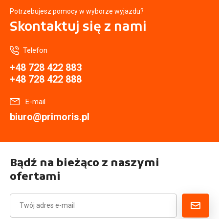
Potrzebujesz pomocy w wyborze wyjazdu?
Skontaktuj się
z nami
Telefon
+48 728 422 883
+48 728 422 888
E-mail
biuro@primoris.pl
Bądź na bieżąco z naszymi
ofertami