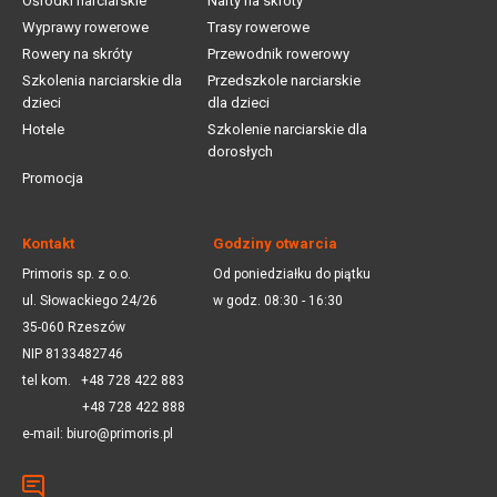
Ośrodki narciarskie
Narty na skróty
Wyprawy rowerowe
Trasy rowerowe
Rowery na skróty
Przewodnik rowerowy
Szkolenia narciarskie dla
Przedszkole narciarskie
dzieci
dla dzieci
Hotele
Szkolenie narciarskie dla
dorosłych
Promocja
Kontakt
Godziny otwarcia
Primoris sp. z o.o.
Od poniedziałku do piątku
ul. Słowackiego 24/26
w godz. 08:30 - 16:30
35-060 Rzeszów
NIP 8133482746
tel kom.
+48 728 422 883
+48 728 422 888
e-mail:
biuro@primoris.pl