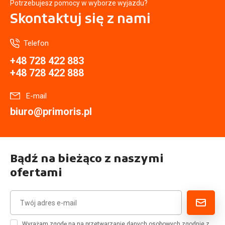
Potrzebujesz pomocy w wyborze wyjazdu?
Skontaktuj się
z nami
Telefon
+48 728 422 883
+48 728 422 888
E-mail
biuro@primoris.pl
Bądź na bieżąco z naszymi
ofertami
Wyrażam zgodę na na przetwarzanie danych osobowych zgodnie z