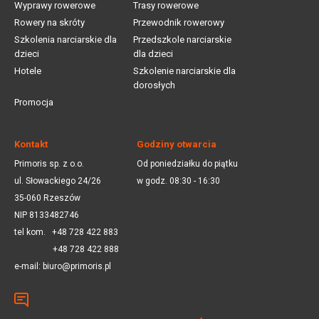
Wyprawy rowerowe
Trasy rowerowe
Rowery na skróty
Przewodnik rowerowy
Szkolenia narciarskie dla
Przedszkole narciarskie
dzieci
dla dzieci
Hotele
Szkolenie narciarskie dla
dorosłych
Promocja
Kontakt
Godziny otwarcia
Primoris sp. z o.o.
Od poniedziałku do piątku
ul. Słowackiego 24/26
w godz. 08:30 - 16:30
35-060 Rzeszów
NIP 8133482746
tel kom.
+48 728 422 883
+48 728 422 888
e-mail:
biuro@primoris.pl