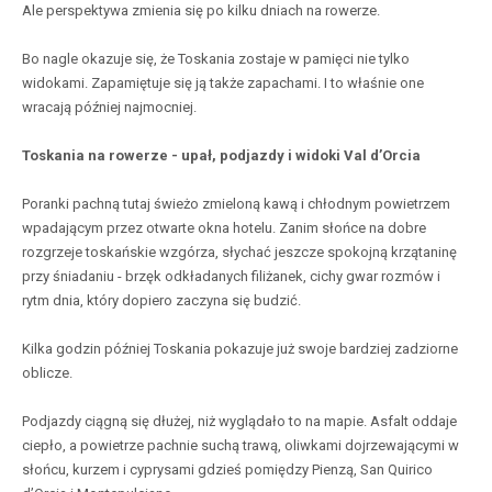
Ale perspektywa zmienia się po kilku dniach na rowerze.
Bo nagle okazuje się, że Toskania zostaje w pamięci nie tylko
widokami. Zapamiętuje się ją także zapachami. I to właśnie one
wracają później najmocniej.
Toskania na rowerze - upał, podjazdy i widoki Val d’Orcia
Poranki pachną tutaj świeżo zmieloną kawą i chłodnym powietrzem
wpadającym przez otwarte okna hotelu. Zanim słońce na dobre
rozgrzeje toskańskie wzgórza, słychać jeszcze spokojną krzątaninę
przy śniadaniu - brzęk odkładanych filiżanek, cichy gwar rozmów i
rytm dnia, który dopiero zaczyna się budzić.
Kilka godzin później Toskania pokazuje już swoje bardziej zadziorne
oblicze.
Podjazdy ciągną się dłużej, niż wyglądało to na mapie. Asfalt oddaje
ciepło, a powietrze pachnie suchą trawą, oliwkami dojrzewającymi w
słońcu, kurzem i cyprysami gdzieś pomiędzy Pienzą, San Quirico