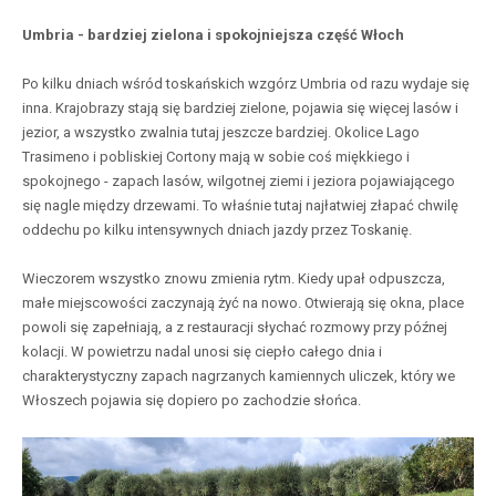
Umbria - bardziej zielona i spokojniejsza część Włoch
Po kilku dniach wśród toskańskich wzgórz Umbria od razu wydaje się
inna. Krajobrazy stają się bardziej zielone, pojawia się więcej lasów i
jezior, a wszystko zwalnia tutaj jeszcze bardziej. Okolice Lago
Trasimeno i pobliskiej Cortony mają w sobie coś miękkiego i
spokojnego - zapach lasów, wilgotnej ziemi i jeziora pojawiającego
się nagle między drzewami. To właśnie tutaj najłatwiej złapać chwilę
oddechu po kilku intensywnych dniach jazdy przez Toskanię.
Wieczorem wszystko znowu zmienia rytm. Kiedy upał odpuszcza,
małe miejscowości zaczynają żyć na nowo. Otwierają się okna, place
powoli się zapełniają, a z restauracji słychać rozmowy przy późnej
kolacji. W powietrzu nadal unosi się ciepło całego dnia i
charakterystyczny zapach nagrzanych kamiennych uliczek, który we
Włoszech pojawia się dopiero po zachodzie słońca.