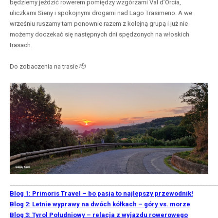
będziemy jeździć rowerem pomiędzy wzgórzami Val d’Orcia,
uliczkami Sieny i spokojnymi drogami nad Lago Trasimeno. A we
wrześniu ruszamy tam ponownie razem z kolejną grupą i już nie
możemy doczekać się następnych dni spędzonych na włoskich
trasach.
Do zobaczenia na trasie 🫡
_______________________________________________________________________
Blog 1: Primoris Travel – bo pasja to najlepszy przewodnik!
Blog 2: Letnie wyprawy na dwóch kółkach – góry vs. morze
Blog 3: Tyrol Południowy – relacja z wyjazdu rowerowego