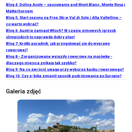
Blog 4: Dolina Aosty – szusowanie pod Mont Blanc, Monte Rosą i
Matterhornem
Blog 5: Start sezonu na Free Ski w Val di Sole i Alta Valtellina –
co warto wybrać?
Blog 6: Austria zamiast Włoch? W czasie zimowych igrzysk
olimpijskich to naprawdę dobry plan!
Blog 7: Krótki poradnik: jak przygotować się do wyprawy
rowerowej?
Blog 8 - Zorganizowane wyjazdy rowerowe na majówkę -
dlaczego miejsca znikają tak szybko?
Blog 9: Na co zwrócić uwagę przy wyborze kasku rowerowego?
Blog 10: Czy e-bike zmienił sposób podróżowania po Europie?
Galeria zdjęć