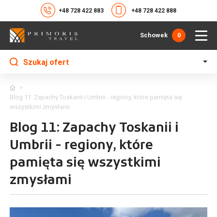
+48 728 422 883
+48 728 422 888
Schowek
0
Szukaj ofert
>
Blog 11: Zapachy Toskanii i Umbrii - regiony, które pamięta się
wszystkimi zmysłami
Blog 11: Zapachy Toskanii i
Umbrii - regiony, które
pamięta się wszystkimi
zmysłami