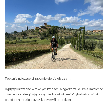
Toskanię najczęściej zapamiętuje się obrazami.
Cyprysy ustawione w równych rzędach, wzgórza Val d’Orcia, kamienne
miasteczka i drogi wijące się między winnicami. Chyba każdy widzi
przed oczami taki pejzaż, kiedy myśli o Toskanii.