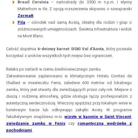
Breuil Cervinia
– nartostrady do 3500 m n.p.m. i słynny
Matterhorn w tle. Z opcją rozszerzenia skipassu o szwajcarski
Zermatt
.
Pila
– ośrodek nad samą Aostą, idealny dla rodzin i grup o
zróżnicowanych umiejętnościach. Świetna infrastruktura i widok
na Mont Blanc.
Całość dopełnia
6-dniowy karnet SISKI Val d’Aosta
, który pozwala
korzystać z uroków wszystkich tych miejsc bez ograniczeń.
Relaks po nartach w cieniu średniowiecznego zamku
Zakwaterowanie zaplanowano w klimatycznym Hotelu Comtes de
Challant w miasteczku Fenis, zaledwie 600 metrów od lokalnego
zamku, który jest otwarty dla zwiedzających przez cały rok. Miejsce z
duszą i rodzinną atmosferą, gdzie obsługa łączy profesjonalizm z
autentyczną serdecznością. Wieczory spędzisz przy lokalnym winie w
hotelowym barze lub odkrywając zakątki Aosty. W programie
fakultatywnym znajdziesz m.in.
wizytę w kasynie w Saint Vincent
,
zwiedzanie zamku w Fenis
czy
romantyczną wędrówkę z
pochodniami
.