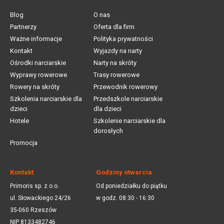
Blog
O nas
Partnerzy
Oferta dla firm
Ważne informacje
Polityka prywatności
Kontakt
Wyjazdy na narty
Ośrodki narciarskie
Narty na skróty
Wyprawy rowerowe
Trasy rowerowe
Rowery na skróty
Przewodnik rowerowy
Szkolenia narciarskie dla
Przedszkole narciarskie
dzieci
dla dzieci
Hotele
Szkolenie narciarskie dla
dorosłych
Promocja
Kontakt
Godziny otwarcia
Primoris sp. z o.o.
Od poniedziałku do piątku
ul. Słowackiego 24/26
w godz. 08:30 - 16:30
35-060 Rzeszów
NIP 8133482746