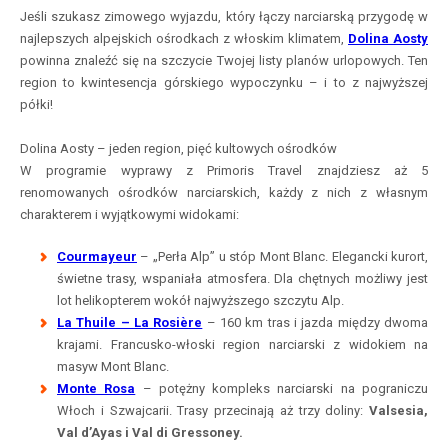
Jeśli szukasz zimowego wyjazdu, który łączy narciarską przygodę w
najlepszych alpejskich ośrodkach z włoskim klimatem,
Dolina Aosty
powinna znaleźć się na szczycie Twojej listy planów urlopowych. Ten
region to kwintesencja górskiego wypoczynku – i to z najwyższej
półki!
Dolina Aosty – jeden region, pięć kultowych ośrodków
W programie wyprawy z Primoris Travel znajdziesz aż 5
renomowanych ośrodków narciarskich, każdy z nich z własnym
charakterem i wyjątkowymi widokami:
Courmayeur
– „Perła Alp” u stóp Mont Blanc. Elegancki kurort,
świetne trasy, wspaniała atmosfera. Dla chętnych możliwy jest
lot helikopterem wokół najwyższego szczytu Alp.
La Thuile – La Rosière
– 160 km tras i jazda między dwoma
krajami. Francusko-włoski region narciarski z widokiem na
masyw Mont Blanc.
Monte Rosa
– potężny kompleks narciarski na pograniczu
Włoch i Szwajcarii. Trasy przecinają aż trzy doliny:
Valsesia,
Val d’Ayas i Val di Gressoney.