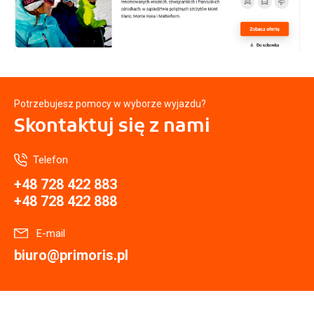
Potrzebujesz pomocy w wyborze wyjazdu?
Skontaktuj się
z nami
Telefon
+48 728 422 883
+48 728 422 888
E-mail
biuro@primoris.pl