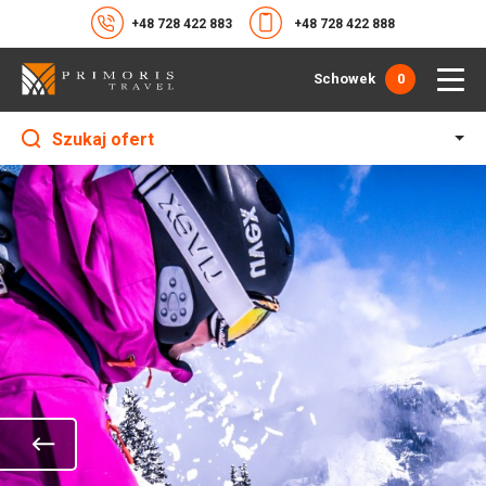
+48 728 422 883
+48 728 422 888
Schowek
0
Szukaj ofert