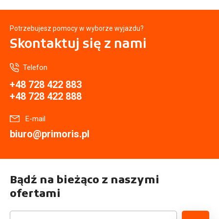
Potrzebujesz pomocy w wyborze wyjazdu?
Skontaktuj się
z nami
Telefon
+48 728 422 883
+48 728 422 888
E-mail
biuro@primoris.pl
Bądź na bieżąco z naszymi
ofertami