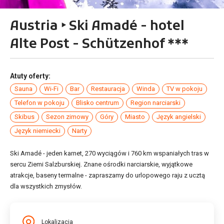
Austria ‣ Ski Amadé - hotel
Alte Post - Schützenhof ***
Atuty oferty:
Sauna
Wi-Fi
Bar
Restauracja
Winda
TV w pokoju
Telefon w pokoju
Blisko centrum
Region narciarski
Skibus
Sezon zimowy
Góry
Miasto
Język angielski
Język niemiecki
Narty
Ski Amadé - jeden karnet, 270 wyciągów i 760 km wspaniałych tras w
sercu Ziemi Salzburskiej. Znane ośrodki narciarskie, wyjątkowe
atrakcje, baseny termalne - zapraszamy do urlopowego raju z ucztą
dla wszystkich zmysłów.
Lokalizacja