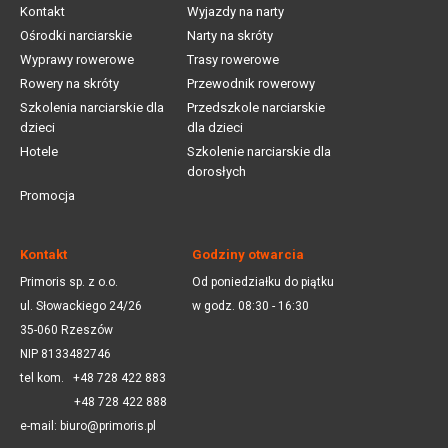
Kontakt
Wyjazdy na narty
Ośrodki narciarskie
Narty na skróty
Wyprawy rowerowe
Trasy rowerowe
Rowery na skróty
Przewodnik rowerowy
Szkolenia narciarskie dla
Przedszkole narciarskie
dzieci
dla dzieci
Hotele
Szkolenie narciarskie dla
dorosłych
Promocja
Kontakt
Godziny otwarcia
Primoris sp. z o.o.
Od poniedziałku do piątku
ul. Słowackiego 24/26
w godz. 08:30 - 16:30
35-060 Rzeszów
NIP 8133482746
tel kom.
+48 728 422 883
+48 728 422 888
e-mail:
biuro@primoris.pl