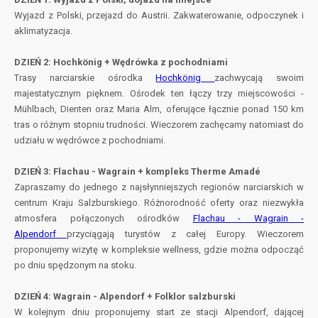
Wyjazd z Polski, przejazd do Austrii. Zakwaterowanie, odpoczynek i
aklimatyzacja.
DZIEŃ 2: Hochkönig + Wędrówka z pochodniami
Trasy narciarskie ośrodka
Hochkönig
zachwycają swoim
majestatycznym pięknem. Ośrodek ten łączy trzy miejscowości -
Mühlbach, Dienten oraz Maria Alm, oferujące łącznie ponad 150 km
tras o różnym stopniu trudności. Wieczorem zachęcamy natomiast do
udziału w wędrówce z pochodniami.
DZIEŃ 3: Flachau - Wagrain + kompleks Therme Amadé
Zapraszamy do jednego z najsłynniejszych regionów narciarskich w
centrum Kraju Salzburskiego. Różnorodność oferty oraz niezwykła
atmosfera połączonych ośrodków
Flachau - Wagrain -
Alpendorf
przyciągają turystów z całej Europy. Wieczorem
proponujemy wizytę w kompleksie wellness, gdzie można odpocząć
po dniu spędzonym na stoku.
DZIEŃ 4: Wagrain - Alpendorf + Folklor salzburski
W kolejnym dniu proponujemy start ze stacji Alpendorf, dającej