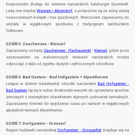
bezpośredni dostęp do terenów narciarskich Salzburger Sportwelt.
Leżą one między
Wagrain i Alpendorf
, a połączone są ze sobą siecią
nowoczesnych kolejek i tras zjazdowych. Wieczorem zapraszamy do
udziału w wyjątkowym spotkaniu z tradycyjnym salzburskim
folklorem.
DZIEŃ 5: Zauchensee - Kleinarl
Zapraszamy na trasy
Zauchensee - Flachauwinkl
-
Kleinarl
, gdzie poza
szusowaniem na malowniczych terenach narciarskich można
odpocząć z dala od zgiełku dużych i zatłoczonych ośrodków.
DZIEŃ 6: Bad Gastein - Bad Hofgastein + Alpentherme
Leżące w dolinie Gasteinertal ośrodki narciarskie
Bad Hofgastein -
Bad Gastein
łączą w sobie doskonałe warunki do uprawiania sportów
zimowych z niezwykłym charakterem słynnych uzdrowisk termalnych.
Zapraszamy również do spędzenia czasu po nartach w wyjątkowych
alpejskich termach Alpentherme.
DZIEŃ 7: Dorfgastein - Grossarl
Region huśtawki narciarskiej
Dorfgastein - Grossarltal
znajduje się na