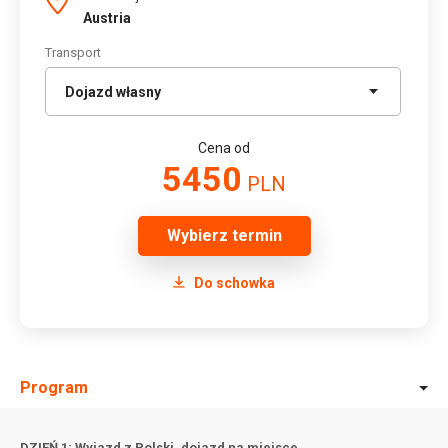
Austria
Transport
Cena od
5450
PLN
Wybierz termin
Do schowka
Program
DZIEŃ 1: Wyjazd z Polski, dojazd na miejsce