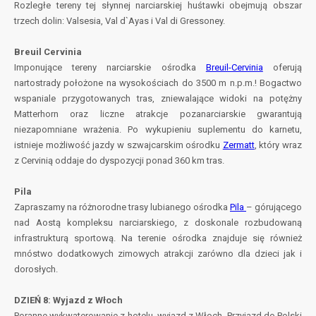
Rozległe tereny tej słynnej narciarskiej huśtawki obejmują obszar
trzech dolin: Valsesia, Val d`Ayas i Val di Gressoney.
Breuil Cervinia
Imponujące tereny narciarskie ośrodka
Breuil-Cervinia
oferują
nartostrady położone na wysokościach do 3500 m n.p.m.! Bogactwo
wspaniale przygotowanych tras, zniewalające widoki na potężny
Matterhorn oraz liczne atrakcje pozanarciarskie gwarantują
niezapomniane wrażenia. Po wykupieniu suplementu do karnetu,
istnieje możliwość jazdy w szwajcarskim ośrodku
Zermatt
, który wraz
z Cervinią oddaje do dyspozycji ponad 360 km tras.
Pila
Zapraszamy na różnorodne trasy lubianego ośrodka
Pila
– górującego
nad Aostą kompleksu narciarskiego, z doskonale rozbudowaną
infrastrukturą sportową. Na terenie ośrodka znajduje się również
mnóstwo dodatkowych zimowych atrakcji zarówno dla dzieci jak i
dorosłych.
DZIEŃ 8: Wyjazd z Włoch
Poranne wykwaterowanie z hotelu, wyjazd z Włoch. Przyjazd do Polski