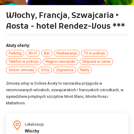
Włochy, Francja, Szwajcaria ‣
Aosta - hotel Rendez-Vous ***
Atuty oferty:
Parking
Wi-Fi
Bar
Restauracja
TV w pokoju
Telefon w pokoju
Region narciarski
Skipass w cenie
Sezon zimowy
Góry
Zagranica
Narty
Zimowy urlop w Dolinie Aosty to narciarska przygoda w
renomowanych włoskich, szwajcarskich i francuskich ośrodkach, w
sąsiedztwie potężnych szczytów Mont Blanc, Monte Rosa i
Matterhorn.
Lokalizacja
Włochy