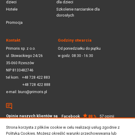
dzieci
dla dzieci
Hotele
Szkolenie narciarskie dla
dorosłych
Promocja
Kontakt
Godziny otwarcia
Primoris sp. z o.o.
Od poniedziałku do piątku
ul. Słowackiego 24/26
w godz. 08:30 - 16:30
35-060 Rzeszów
NIP 8133482746
tel kom.
+48 728 422 883
+48 728 422 888
e-mail:
biuro@primoris.pl
Opinie naszych klientów są
Facebook
88 %
57 opinii
dla nas ważne
Google
4.5
59 opinii
Strona korzysta z plików cookie w celu realizacji usług zgodnie z
Polityką Cookies
. Możesz określić warunki przechowywania lub