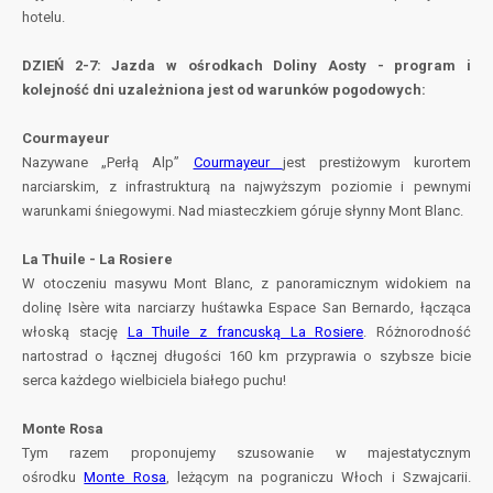
hotelu.
DZIEŃ 2-7: Jazda w ośrodkach Doliny Aosty - program i
kolejność dni uzależniona jest od warunków pogodowych:
Courmayeur
Nazywane „Perłą Alp”
Courmayeur
jest prestiżowym kurortem
narciarskim, z infrastrukturą na najwyższym poziomie i pewnymi
warunkami śniegowymi. Nad miasteczkiem góruje słynny Mont Blanc.
La Thuile - La Rosiere
W otoczeniu masywu Mont Blanc, z panoramicznym widokiem na
dolinę Isère wita narciarzy huśtawka Espace San Bernardo, łącząca
włoską stację
La Thuile z francuską La Rosiere
. Różnorodność
nartostrad o łącznej długości 160 km przyprawia o szybsze bicie
serca każdego wielbiciela białego puchu!
Monte Rosa
Tym razem proponujemy szusowanie w majestatycznym
ośrodku
Monte Rosa
, leżącym na pograniczu Włoch i Szwajcarii.