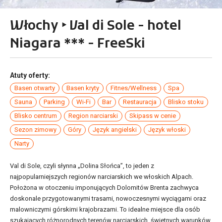
Włochy ‣ Val di Sole - hotel
Niagara *** - FreeSki
Atuty oferty:
Basen otwarty
Basen kryty
Fitnes/Wellness
Spa
Sauna
Parking
Wi-Fi
Bar
Restauracja
Blisko stoku
Blisko centrum
Region narciarski
Skipass w cenie
Sezon zimowy
Góry
Język angielski
Język włoski
Narty
Val di Sole, czyli słynna „Dolina Słońca”, to jeden z
najpopularniejszych regionów narciarskich we włoskich Alpach.
Położona w otoczeniu imponujących Dolomitów Brenta zachwyca
doskonale przygotowanymi trasami, nowoczesnymi wyciągami oraz
malowniczymi górskimi krajobrazami. To idealne miejsce dla osób
szukających różnorodnych terenów narciarskich, świetnych warunków