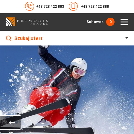
+48 728 422 883
+48 728 422 888
Schowek
0
Szukaj ofert