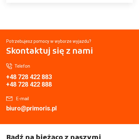
Potrzebujesz pomocy w wyborze wyjazdu?
Skontaktuj się
z nami
Telefon
+48 728 422 883
+48 728 422 888
E-mail
biuro@primoris.pl
Bądź na bieżąco z naszymi