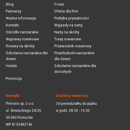
Blog
O nas
Partnerzy
Oferta dla firm
Ważne informacje
Polityka prywatności
Kontakt
Wyjazdy na narty
Ośrodki narciarskie
Narty na skróty
Wyprawy rowerowe
Trasy rowerowe
Rowery na skróty
Przewodnik rowerowy
Szkolenia narciarskie dla
Przedszkole narciarskie
dzieci
dla dzieci
Hotele
Szkolenie narciarskie dla
dorosłych
Promocja
Kontakt
Godziny otwarcia
Primoris sp. z o.o.
Od poniedziałku do piątku
ul. Słowackiego 24/26
w godz. 08:30 - 16:30
35-060 Rzeszów
NIP 8133482746