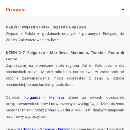
Program
DZIEŃ 1: Wyjazd z Polski, dojazd na miejsce
Wyjazd z Polski w godzinach nocnych / porannych. Przejazd do
Włoch. Zakwaterowanie w hotelu.
DZIEŃ 2-7: Folgarida - Marilleva, Madonna, Tonale - Ponte di
Legno
Zapraszamy na słoneczne stoki regionu Val di Sole idealne dla
narciarskich rodzin. Młodzi miłośnicy narciarstwa, w zależności od
stopnia zaawansowania, mogą skorzystać z zajęć w szkole
narciarskiej lub narciarskim przedszkolu.
Ośrodek
Folgarida - Marilleva
słynie ze swoich doskonale
przygotowanych stoków i nowoczesnych wyciągów, a dzięki dużemu
nasłonecznieniu przez ponad 250 dni w roku, jest idealnym miejscem
na zimowy wypoczynek.
Tereny
Madonna di Campiglio i Pinzolo
to numer jeden wśród włoskich