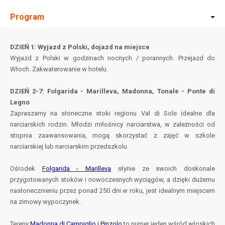
Program
DZIEŃ 1: Wyjazd z Polski, dojazd na miejsce
Wyjazd z Polski w godzinach nocnych / porannych. Przejazd do
Włoch. Zakwaterowanie w hotelu.
DZIEŃ 2-7: Folgarida - Marilleva, Madonna, Tonale - Ponte di
Legno
Zapraszamy na słoneczne stoki regionu Val di Sole idealne dla
narciarskich rodzin. Młodzi miłośnicy narciarstwa, w zależności od
stopnia zaawansowania, mogą skorzystać z zajęć w szkole
narciarskiej lub narciarskim przedszkolu.
Ośrodek
Folgarida - Marilleva
słynie ze swoich doskonale
przygotowanych stoków i nowoczesnych wyciągów, a dzięki dużemu
nasłonecznieniu przez ponad 250 dni w roku, jest idealnym miejscem
na zimowy wypoczynek.
Tereny
Madonna di Campiglio i Pinzolo
to numer jeden wśród włoskich