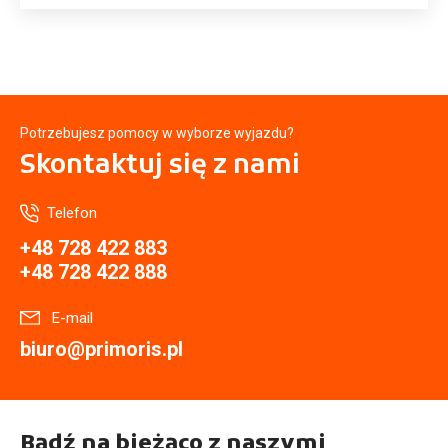
Potrzebujesz pomocy w wyborze wyjazdu?
Skontaktuj się
z nami
Telefon
+48 728 422 883
+48 728 422 888
E-mail
biuro@primoris.pl
Bądź na bieżąco z naszymi