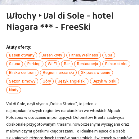
Włochy ‣ Val di Sole - hotel
Niagara *** - FreeSki
Atuty oferty:
Basen otwarty
Basen kryty
Fitnes/Wellness
Spa
Sauna
Parking
Wi-Fi
Bar
Restauracja
Blisko stoku
Blisko centrum
Region narciarski
Skipass w cenie
Sezon zimowy
Góry
Język angielski
Język włoski
Narty
Val di Sole, czyli słynna „Dolina Słońca”, to jeden z
najpopularniejszych regionów narciarskich we włoskich Alpach.
Położona w otoczeniu imponujących Dolomitów Brenta zachwyca
doskonale przygotowanymi trasami, nowoczesnymi wyciągami oraz
malowniczymi górskimi krajobrazami. To idealne miejsce dla osób
szukających różnorodnych terenów narciarskich, świetnych warunków