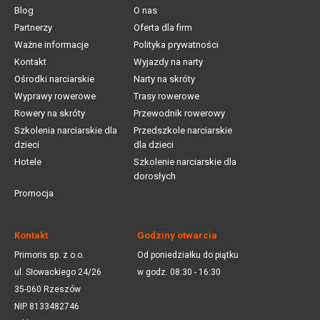
Blog
O nas
Partnerzy
Oferta dla firm
Ważne informacje
Polityka prywatności
Kontakt
Wyjazdy na narty
Ośrodki narciarskie
Narty na skróty
Wyprawy rowerowe
Trasy rowerowe
Rowery na skróty
Przewodnik rowerowy
Szkolenia narciarskie dla
Przedszkole narciarskie
dzieci
dla dzieci
Hotele
Szkolenie narciarskie dla
dorosłych
Promocja
Kontakt
Godziny otwarcia
Primoris sp. z o.o.
Od poniedziałku do piątku
ul. Słowackiego 24/26
w godz. 08:30 - 16:30
35-060 Rzeszów
NIP 8133482746