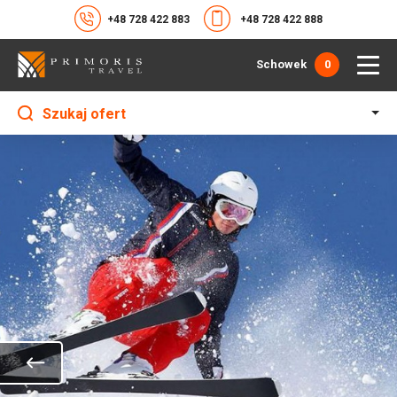
+48 728 422 883
+48 728 422 888
Schowek
0
Szukaj ofert