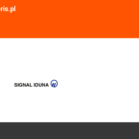
is.pl