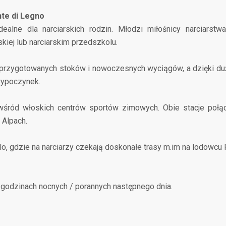
nte di Legno
alne dla narciarskich rodzin. Młodzi miłośnicy narciarstw
kiej lub narciarskim przedszkolu.
 przygotowanych stoków i nowoczesnych wyciągów, a dzięki du
wypoczynek.
wśród włoskich centrów sportów zimowych. Obie stacje poł
 Alpach.
o, gdzie na narciarzy czekają doskonałe trasy m.im na lodowcu 
godzinach nocnych / porannych następnego dnia.