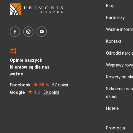
Blog
Partnerzy
Ważne inform
Kontakt
Ośrodki narci
Opinie naszych
Wyprawy row
klientów są dla nas
ważne
Rowery na sk
Facebook
88 %
57 opinii
Szkolenia narc
Google
4.5
59 opinii
dzieci
Hotele
Promocja