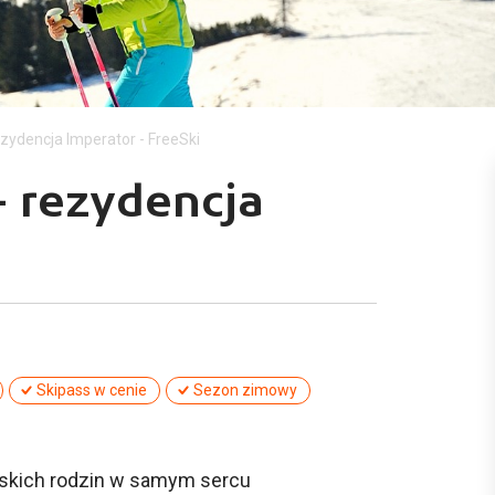
rezydencja Imperator - FreeSki
 - rezydencja
Skipass w cenie
Sezon zimowy
arskich rodzin w samym sercu