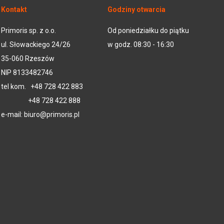
Kontakt
Godziny otwarcia
Primoris sp. z o.o.
Od poniedziałku do piątku
ul. Słowackiego 24/26
w godz. 08:30 - 16:30
35-060 Rzeszów
NIP 8133482746
tel kom.
+48 728 422 883
+48 728 422 888
e-mail:
biuro@primoris.pl