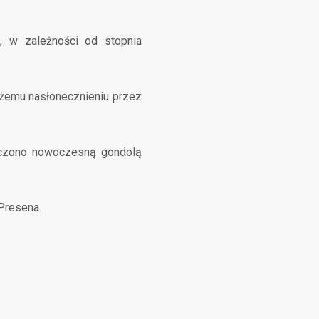
a, w zależności od stopnia
żemu nasłonecznieniu przez
ączono nowoczesną gondolą
Presena.