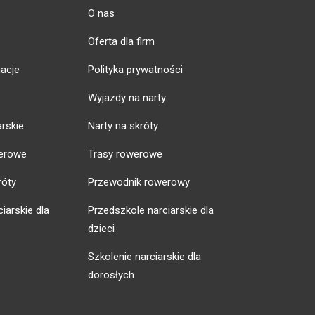
O nas
Oferta dla firm
acje
Polityka prywatności
Wyjazdy na narty
arskie
Narty na skróty
erowe
Trasy rowerowe
róty
Przewodnik rowerowy
iarskie dla
Przedszkole narciarskie dla
dzieci
Szkolenie narciarskie dla
dorosłych