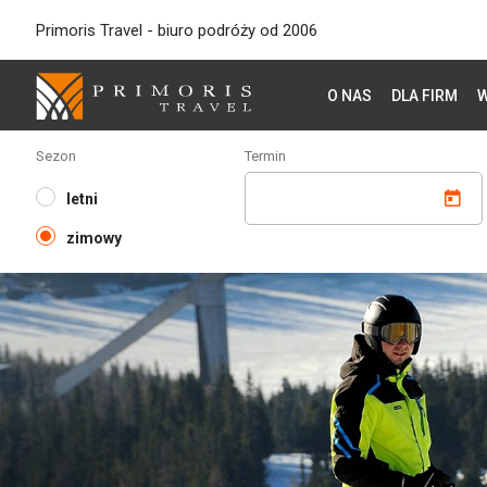
Primoris Travel - biuro podróży od 2006
O NAS
DLA FIRM
W
Sezon
Termin
letni
zimowy