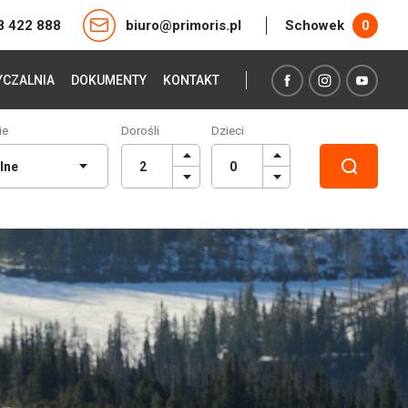
8 422 888
biuro@primoris.pl
Schowek
0
CZALNIA
DOKUMENTY
KONTAKT
ie
Dorośli
Dzieci