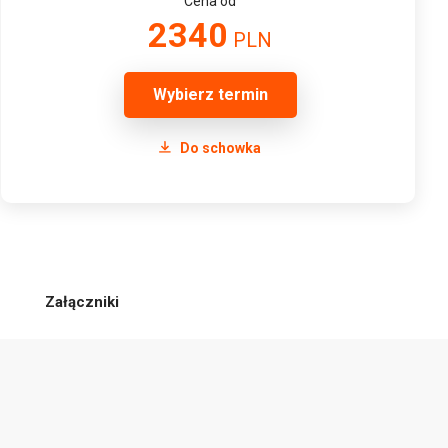
Cena od
2340
PLN
Wybierz termin
Do schowka
Załączniki