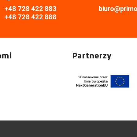
+48 728 422 883
biuro@primor
+48 728 422 888
ami
Partnerzy