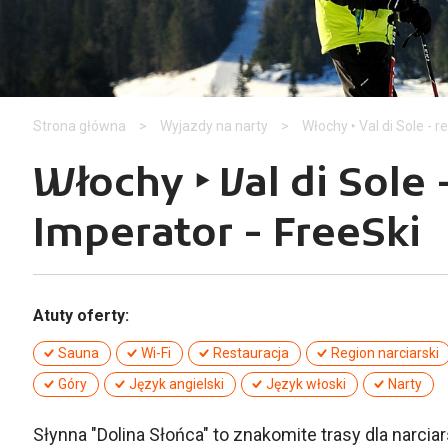
Strona główna
>
Wyjazdy na narty
>
Włochy ‣ Val di Sole - 
Włochy ‣ Val di Sole
Imperator - FreeSki
Atuty oferty:
Sauna
Wi-Fi
Restauracja
Region narciarski
Góry
Język angielski
Język włoski
Narty
Słynna "Dolina Słońca" to znakomite trasy dla narci