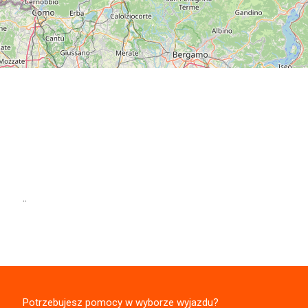
..
Potrzebujesz pomocy w wyborze wyjazdu?