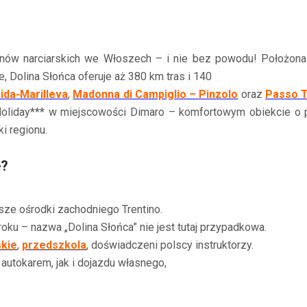
onów narciarskich we Włoszech – i nie bez powodu! Położona
 Dolina Słońca oferuje aż 380 km tras i 140
ida-Marilleva
,
Madonna di Campiglio – Pinzolo
oraz
Passo T
Holiday*** w miejscowości Dimaro – komfortowym obiekcie o
i regionu.
e?
sze ośrodki zachodniego Trentino.
oku – nazwa „Dolina Słońca” nie jest tutaj przypadkowa.
skie
,
przedszkola
, doświadczeni polscy instruktorzy.
utokarem, jak i dojazdu własnego,