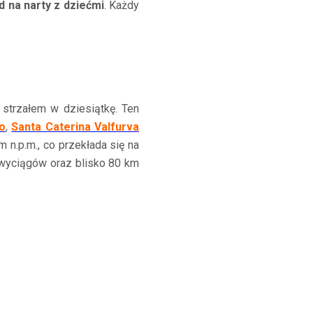
d na narty z dziećmi
. Każdy
strzałem w dziesiątkę. Ten
no
,
Santa Caterina Valfurva
 n.p.m., co przekłada się na
 wyciągów oraz blisko 80 km