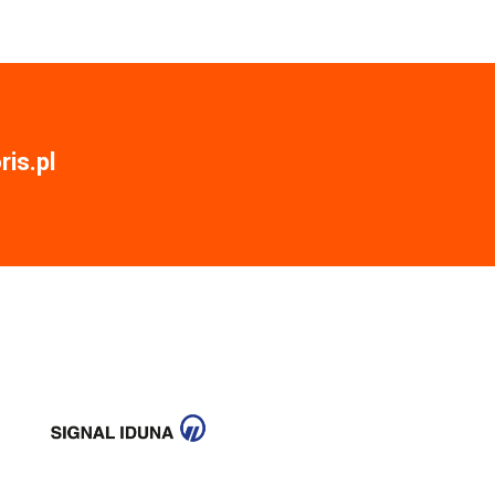
is.pl