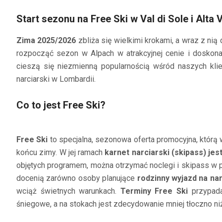
Start sezonu na Free Ski w Val di Sole i Alta 
Zima 2025/2026
zbliża się wielkimi krokami, a wraz z ni
rozpocząć sezon w Alpach w atrakcyjnej cenie i doskona
cieszą się niezmienną popularnością wśród naszych kli
narciarski w Lombardii.
Co to jest Free Ski?
Free Ski
to specjalna, sezonowa oferta promocyjna, którą w
końcu zimy. W jej ramach
karnet narciarski (skipass) je
objętych programem, można otrzymać noclegi i skipass w pa
docenią zarówno osoby planujące
rodzinny wyjazd na nar
wciąż świetnych warunkach.
Terminy Free Ski
przypada
śniegowe, a na stokach jest zdecydowanie mniej tłoczno n