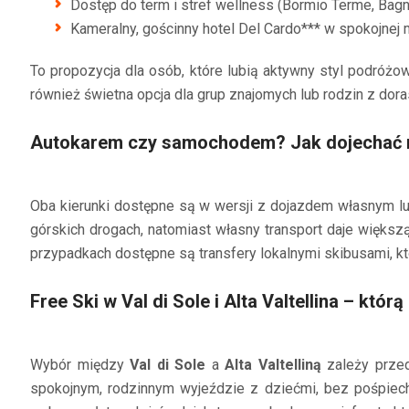
Dostęp do term i stref wellness (Bormio Terme, Bagn
Kameralny, gościnny hotel Del Cardo*** w spokojnej 
To propozycja dla osób, które lubią aktywny styl podróżo
również świetna opcja dla grup znajomych lub rodzin z dora
Autokarem czy samochodem? Jak dojechać na F
Oba kierunki dostępne są w wersji z dojazdem własnym l
górskich drogach, natomiast własny transport daje więks
przypadkach dostępne są transfery lokalnymi skibusami, kt
Free Ski w Val di Sole i Alta Valtellina – któr
Wybór między
Val di Sole
a
Alta Valtelliną
zależy przed
spokojnym, rodzinnym wyjeździe z dziećmi, bez pośpiec