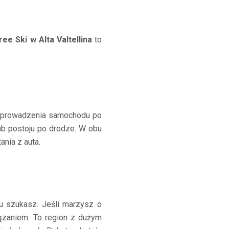
ree Ski w Alta Valtellina
to
ci prowadzenia samochodu po
ub postoju po drodze. W obu
nia z auta.
u szukasz. Jeśli marzysz o
ązaniem. To region z dużym