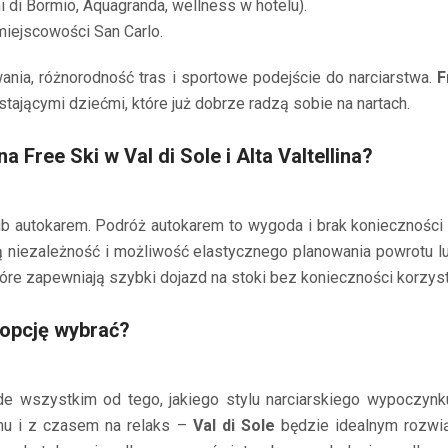
i di Bormio, Aquagranda, wellness w hotelu).
miejscowości San Carlo.
wania, różnorodność tras i sportowe podejście do narciarstwa.
F
stającymi dziećmi, które już dobrze radzą sobie na nartach.
ree Ski w Val di Sole i Alta Valtellina?
ub autokarem. Podróż autokarem to wygoda i brak koniecznoś
zą niezależność i możliwość elastycznego planowania powrotu l
óre zapewniają szybki dojazd na stoki bez konieczności korzysta
ą opcję wybrać?
e wszystkim od tego, jakiego stylu narciarskiego wypoczynk
hu i z czasem na relaks –
Val di Sole
będzie idealnym rozwi