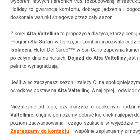
wyborem łatwych i średnich tras, rozbudowaną infrastruk
Holiday to gwarancja komfortu, dobrego jedzenia i dog
doskonałe warunki śniegowe przez cały sezon.
Z kolei
Alta Valtellina
to propozycja dla tych, którzy cenią
Program
Ski Safari
w tej części Lombardii pozwala codzi
Isolaccia
. Hotel Del Cardo*** w San Carlo zapewnia kamera
po całym dniu na nartach.
Dojazd do Alta Valtelliny
jest n
pełni to wynagradzają.
Jeśli więc zaczynasz sezon i zależy Ci na spokojniejszym
ośrodków, postaw na
Alta Valtellinę
. A najlepiej... odwied
Niezależnie od tego, czy marzysz o spokojnym, rodzi
Valtellinie
, chętnie pomożemy dobrać kierunek najlepiej 
poziom zaawansowania i czego szukacie w wyjeździe – s
Zapraszamy do kontaktu
– wspólnie zaplanujemy zimowy 