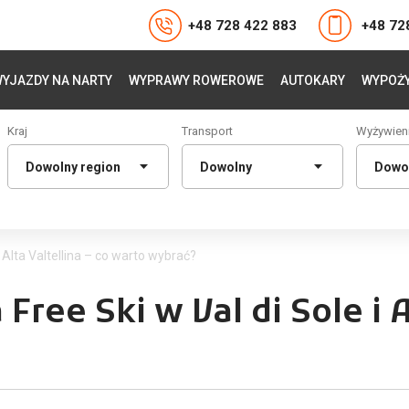
+48 728 422 883
+48 72
YJAZDY NA NARTY
WYPRAWY ROWEROWE
AUTOKARY
WYPOŻY
Kraj
Transport
Wyżywien
i Alta Valtellina – co warto wybrać?
Free Ski w Val di Sole i A