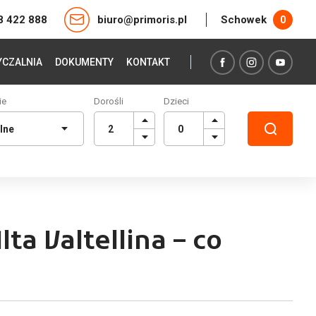
8 422 888
biuro@primoris.pl
Schowek
0
CZALNIA
DOKUMENTY
KONTAKT
ie
Dorośli
Dzieci
lta Valtellina – co