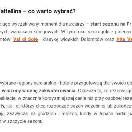
Valtellina – co warto wybrać?
ą długo wyczekiwany moment dla narciarzy –
start sezonu na Fr
łych warunkach śniegowych. W tym roku szczególnie polecamy
entów:
Val di Sole
– klasykę włoskich Dolomitów oraz
Alta Va
ybrane regiony narciarskie i hotele przygotowują dla swoich goś
st wliczony w cenę zakwaterowania.
Oznacza to, że rezerwują
kiecie, w znacznie korzystniejszej cenie niż przy osobnej rezer
ty,
jak i ci, którzy chcą rozpocząć sezon wcześniej lub zakończ
ją zazwyczaj na grudzień i marzec, kiedy w Alpach nadal p
iż w szczycie sezonu.