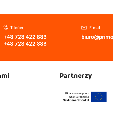
Telefon
E-mail
+48 728 422 883
biuro@primor
+48 728 422 888
ami
Partnerzy