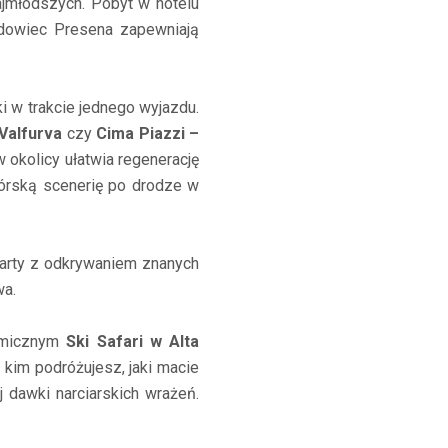
ajmłodszych. Pobyt w hotelu
odowiec Presena zapewniają
ki w trakcie jednego wyjazdu.
Valfurva
czy
Cima Piazzi –
 okolicy ułatwia regenerację
górską scenerię po drodze w
 narty z odkrywaniem znanych
wa.
amicznym
Ski Safari w Alta
kim podróżujesz, jaki macie
dawki narciarskich wrażeń.