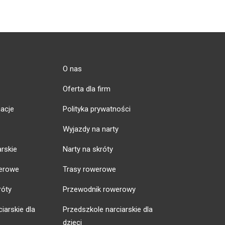
O nas
Oferta dla firm
acje
Polityka prywatności
Wyjazdy na narty
arskie
Narty na skróty
erowe
Trasy rowerowe
róty
Przewodnik rowerowy
iarskie dla
Przedszkole narciarskie dla
dzieci