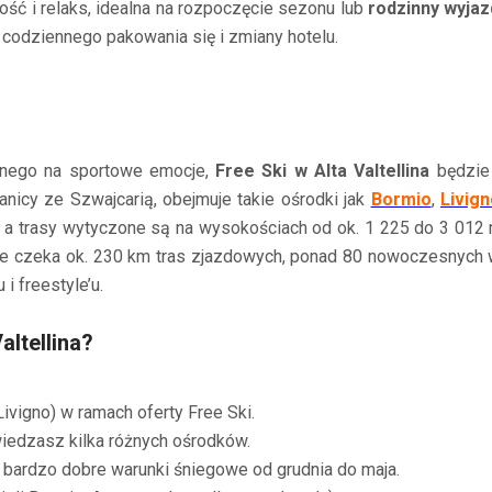
ość i relaks, idealna na rozpoczęcie sezonu lub
rodzinny wyjaz
 codziennego pakowania się i zmiany hotelu.
ionego na sportowe emocje,
Free Ski w Alta Valtellina
będzie 
anicy ze Szwajcarią, obejmuje takie ośrodki jak
Bormio
,
Livig
a, a trasy wytyczone są na wysokościach od ok. 1 225 do 3 012 m
nie czeka ok. 230 km tras zjazdowych, ponad 80 nowoczesnych
i freestyle’u.
altellina?
Livigno) w ramach oferty Free Ski.
iedzasz kilka różnych ośrodków.
a bardzo dobre warunki śniegowe od grudnia do maja.