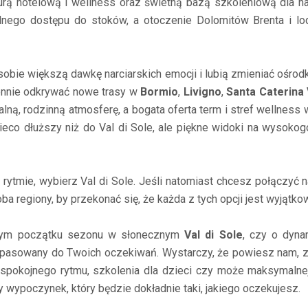
turą hotelową i wellness oraz świetną bazą szkoleniową dla n
odnego dostępu do stoków, a otoczenie Dolomitów Brenta i l
 sobie większą dawkę narciarskich emocji i lubią zmieniać ośrod
ennie odkrywać nowe trasy w
Bormio
,
Livigno
,
Santa Caterina 
lną, rodzinną atmosferę, a bogata oferta term i stref wellness w
ieco dłuższy niż do Val di Sole, ale piękne widoki na wysoko
 rytmie, wybierz Val di Sole. Jeśli natomiast chcesz połączyć
ź oba regiony, by przekonać się, że każda z tych opcji jest wyjątko
nnym początku sezonu w słonecznym
Val di Sole
, czy o dyn
dopasowany do Twoich oczekiwań. Wystarczy, że powiesz nam, z 
pokojnego rytmu, szkolenia dla dzieci czy może maksymalnej 
wypoczynek, który będzie dokładnie taki, jakiego oczekujesz.