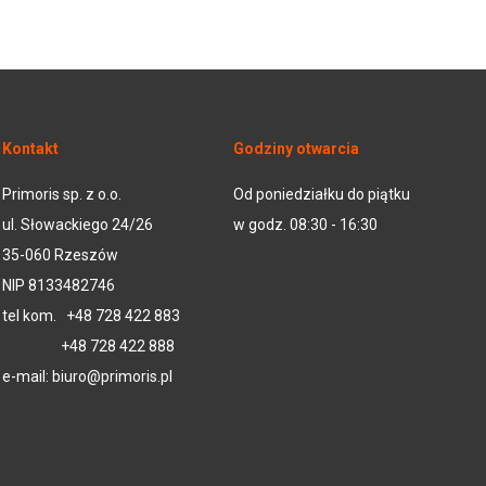
Kontakt
Godziny otwarcia
Primoris sp. z o.o.
Od poniedziałku do piątku
ul. Słowackiego 24/26
w godz. 08:30 - 16:30
35-060 Rzeszów
NIP 8133482746
tel kom.
+48 728 422 883
+48 728 422 888
e-mail:
biuro@primoris.pl