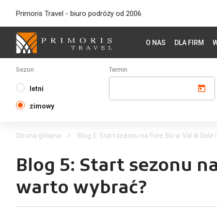
Primoris Travel - biuro podróży od 2006
O NAS
DLA FIRM
W
Sezon
Termin
letni
zimowy
Strona główna
>
Blog 5: Start sezonu na Free Ski w Val di Sole 
Blog 5: Start sezonu na 
warto wybrać?